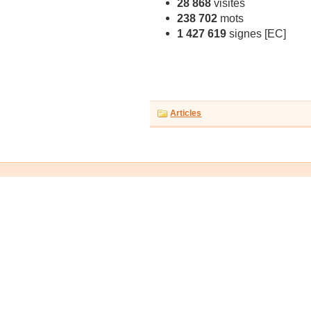
28 868
visites
238 702
mots
1 427 619
signes [EC]
Articles