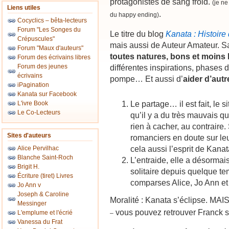
protagonistes de sang froid.
(je ne
Liens utiles
.
du happy ending)
Cocyclics – bêta-lecteurs
Forum "Les Songes du
Le titre du blog
Kanata : Histoire
Crépuscules"
mais aussi de Auteur Amateur. Sa
Forum "Maux d'auteurs"
toutes natures, bons et moins
Forum des écrivains libres
Forum des jeunes
différentes inspirations, phases 
écrivains
pompe… Et aussi d’
aider d’autr
iPagination
Kanata sur Facebook
Le partage… il est fait, le 
L'ivre Book
Le Co-Lecteurs
qu’il y a du très mauvais qu
rien à cacher, au contraire.
Sites d'auteurs
romanciers en doute sur leur
cela aussi l’esprit de Kana
Alice Pervilhac
Blanche Saint-Roch
L’entraide, elle a désormais
Brigit H.
solitaire depuis quelque te
Écriture (tiret) Livres
comparses Alice, Jo Ann et 
Jo Ann v
Joseph & Caroline
Moralité : Kanata s’éclipse. MAI
Messinger
vous pouvez retrouver Franck 
L'emplume et l'écrié
–
Vanessa du Frat