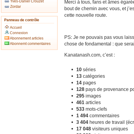
Yves-Daniel Crouzet
Merci à tous, fans et âmes égarées
Zordar
bout de chemin avec vous, et j’
cette nouvelle route.
Panneau de contrôle
Accueil
Connexion
PS: Je ne pouvais pas vous laiss
Abonnement articles
chose de fondamental : que ser
Abonnemt commentaires
Kanatanash.com, c’est :
10
séries
13
catégories
14
pages
128
pays de provenance pou
295
images
461
articles
533
mots-clefs
1 494
commentaires
3 404
heures de travail (écr
17 048
visiteurs uniques