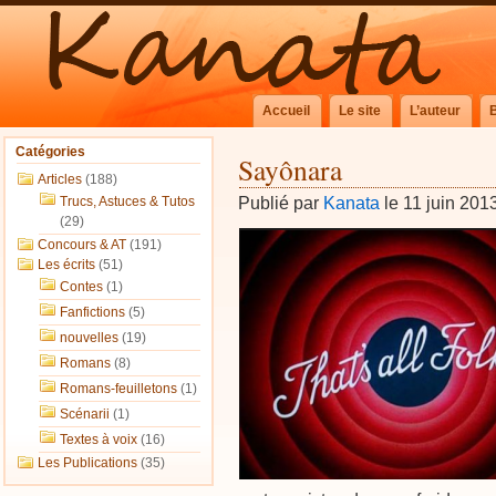
Accueil
Le site
L’auteur
Catégories
Sayônara
Articles
(188)
Publié par
Kanata
le 11 juin 201
Trucs, Astuces & Tutos
(29)
Concours & AT
(191)
Les écrits
(51)
Contes
(1)
Fanfictions
(5)
nouvelles
(19)
Romans
(8)
Romans-feuilletons
(1)
Scénarii
(1)
Textes à voix
(16)
Les Publications
(35)