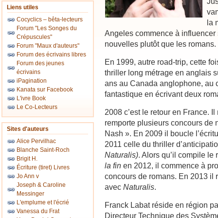
Jus
Liens utiles
vam
Cocyclics – bêta-lecteurs
la 
Forum "Les Songes du
Angeles commence à influencer son
Crépuscules"
nouvelles plutôt que les romans.
Forum "Maux d'auteurs"
Forum des écrivains libres
En 1999, autre road-trip, cette foi
Forum des jeunes
thriller long métrage en anglais s
écrivains
iPagination
ans au Canada anglophone, au co
Kanata sur Facebook
fantastique en écrivant deux rom
L'ivre Book
Le Co-Lecteurs
2008 c’est le retour en France. I
remporte plusieurs concours de
Sites d'auteurs
Nash ». En 2009 il boucle l’écritu
Alice Pervilhac
2011 celle du thriller d’anticipat
Blanche Saint-Roch
Naturalis)
. Alors qu’il compile le
Brigit H.
la fin
en 2012, il commence à pros
Écriture (tiret) Livres
concours de romans. En 2013 il 
Jo Ann v
Joseph & Caroline
avec
Naturalis
.
Messinger
L'emplume et l'écrié
Franck Labat réside en région pa
Vanessa du Frat
Directeur Technique des Système