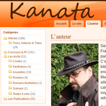
Accueil
Le site
L’auteur
Catégories
L’auteur
Articles
(188)
Trucs, Astuces & Tutos
Gee
(29)
Fra
Concours & AT
(191)
par
Les écrits
(51)
C’e
Contes
(1)
kib
Fanfictions
(5)
env
nouvelles
(19)
Mai
Romans
(8)
sil
Romans-feuilletons
(1)
cal
Scénarii
(1)
vo
Textes à voix
(16)
adu
Les Publications
(35)