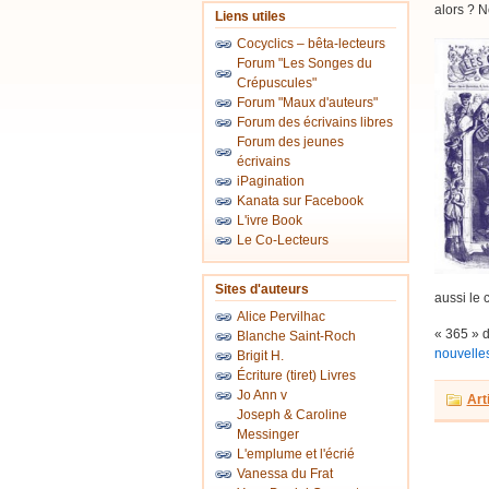
alors ? N
Liens utiles
Cocyclics – bêta-lecteurs
Forum "Les Songes du
Crépuscules"
Forum "Maux d'auteurs"
Forum des écrivains libres
Forum des jeunes
écrivains
iPagination
Kanata sur Facebook
L'ivre Book
Le Co-Lecteurs
Sites d'auteurs
aussi le 
Alice Pervilhac
« 365 » d
Blanche Saint-Roch
nouvelle
Brigit H.
Écriture (tiret) Livres
Jo Ann v
Art
Joseph & Caroline
Messinger
L'emplume et l'écrié
Vanessa du Frat