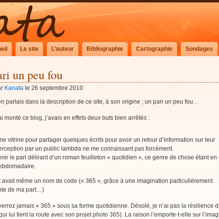
eil
Le site
L’auteur
Bibliographie
Cartographie
Sondages
ri un peu fou
ar
Kanata
le 26 septembre 2010
n parlais dans la description de ce site, à son origine ; un pari un peu fou…
i monté ce blog, j’avais en effets deux buts bien arrêtés :
ne vitrine pour partager quelques écrits pour avoir un retour d’information sur leur
erception par un public lambda ne me connaissant pas forcément.
enir le pari délirant d’un roman feuilleton « quotidien », ce genre de chose étant en
ebdomadaire.
t avait même un nom de code (« 365 », grâce à une imagination particulièrement
te de ma part…)
errez jamais « 365 » sous sa forme quotidienne. Désolé, je n’ai pas la résilience d
qui lui tient la route avec son projet photo 365). La raison l’emporte-t-elle sur l’imag