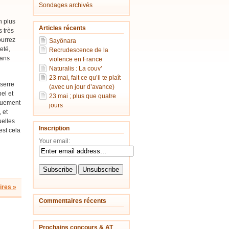
Sondages archivés
n plus
Articles récents
 très
ourrez
Sayônara
eté,
Recrudescence de la
dans
violence en France
Naturalis : La couv’
23 mai, fait ce qu’il te plaît
 serre
(avec un jour d’avance)
el et
23 mai ; plus que quatre
iquement
jours
 et
uelles
Inscription
est cela
Your email:
res »
Commentaires récents
Prochains concours & AT