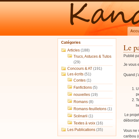
Accu
Catégories
Le pa
Articles
(188)
Publié p
Trucs, Astuces & Tutos
(29)
Je vous e
Concours & AT
(191)
Les écrits
(51)
Quand j’a
Contes
(1)
Fanfictions
(5)
U
p
nouvelles
(19)
T
Romans
(8)
h
Romans-feuilletons
(1)
Le proje
Scénarii
(1)
débordan
Textes à voix
(16)
Les Publications
(35)
Vous ne v
caribou (