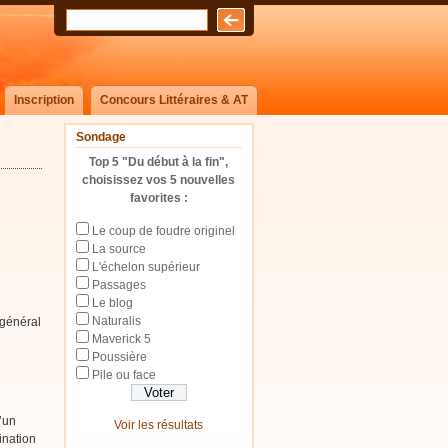
Inscription
Concours Littéraires & AT
Sondage
Top 5 "Du début à la fin",
choisissez vos 5 nouvelles
favorites :
Le coup de foudre originel
La source
L'échelon supérieur
Passages
Le blog
Naturalis
 général
Maverick 5
Poussière
Pile ou face
’un
Voir les résultats
ination