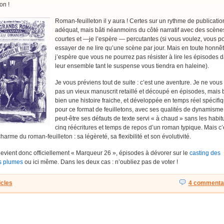
on !
Roman-feuilleton il y aura ! Certes sur un rythme de publicatio
adéquat, mais bâti néanmoins du côté narratif avec des scènes
courtes et —je l’espère — percutantes (si vous voulez, vous p
essayer de ne lire qu’une scène par jour. Mais en toute honnêt
j’espère que vous ne pourrez pas résister à lire les épisodes 
leur ensemble tant le suspense vous tiendra en haleine).
Je vous préviens tout de suite : c’est une aventure. Je ne vous
pas un vieux manuscrit retaillé et découpé en épisodes, mais b
bien une histoire fraiche, et développée en temps réel spécif
pour ce format de feuilletons, avec ses qualités de dynamisme,
peut-être ses défauts de texte servi « à chaud » sans les habit
cinq réécritures et temps de repos d’un roman typique. Mais c’
charme du roman-feuilleton : sa légèreté, sa flexibilité et son évolutivité.
evient donc officiellement « Marqueur 26 », épisodes à dévorer sur le
casting des
s plumes
ou ici même. Dans les deux cas : n’oubliez pas de voter !
icles
4 commentai