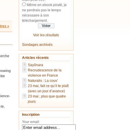
Même en ebook piraté, je
ne perdrais pas le temps
nécessaire à son
téléchargement.
res »
Voir les résultats
Sondages archivés
herche
Articles récents
Sayônara
Recrudescence de la
knowing
violence en France
like
Naturalis : La couv’
23 mai, fait ce qu’il te plaît
(avec un jour d’avance)
cience-
23 mai ; plus que quatre
e
jours
le,
Inscription
Your email: