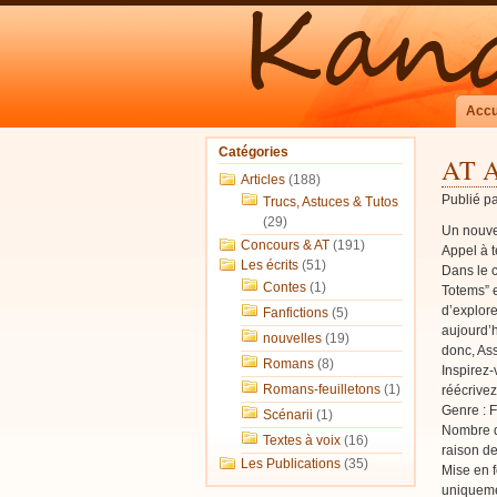
Accu
Catégories
AT A
Articles
(188)
Publié p
Trucs, Astuces & Tutos
(29)
Un nouvel
Concours & AT
(191)
Appel à t
Les écrits
(51)
Dans le c
Contes
(1)
Totems” e
d’explore
Fanfictions
(5)
aujourd’h
nouvelles
(19)
donc, Ass
Romans
(8)
Inspirez-
Romans-feuilletons
(1)
réécrivez
Genre : F
Scénarii
(1)
Nombre d
Textes à voix
(16)
raison de 
Les Publications
(35)
Mise en f
uniqueme