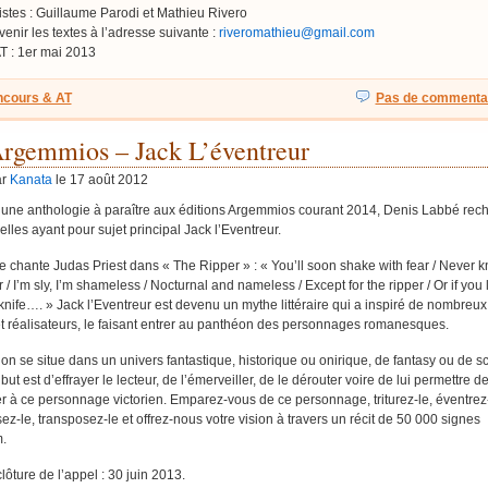
stes : Guillaume Parodi et Mathieu Rivero
venir les textes à l’adresse suivante :
riveromathieu@gmail.com
AT : 1er mai 2013
cours & AT
Pas de commentai
rgemmios – Jack L’éventreur
ar
Kanata
le 17 août 2012
’une anthologie à paraître aux éditions Argemmios courant 2014, Denis Labbé rec
lles ayant pour sujet principal Jack l’Eventreur.
chante Judas Priest dans « The Ripper » : « You’ll soon shake with fear / Never 
r / I’m sly, I’m shameless / Nocturnal and nameless / Except for the ripper / Or if you 
knife…. » Jack l’Eventreur est devenu un mythe littéraire qui a inspiré de nombreux
t réalisateurs, le faisant entrer au panthéon des personnages romanesques.
ion se situe dans un univers fantastique, historique ou onirique, de fantasy ou de s
e but est d’effrayer le lecteur, de l’émerveiller, de le dérouter voire de lui permettre d
ier à ce personnage victorien. Emparez-vous de ce personnage, triturez-le, éventrez-
ez-le, transposez-le et offrez-nous votre vision à travers un récit de 50 000 signes
.
lôture de l’appel : 30 juin 2013.