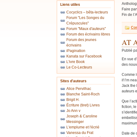
Anthologi
Liens utiles
Faire par
Cocyclics – bêta-lecteurs
Fin de l’
Forum "Les Songes du
Crépuscules"
Con
Forum "Maux d'auteurs"
Forum des écrivains libres
AT A
Forum des jeunes
écrivains
Publié p
iPagination
Kanata sur Facebook
En vue d
L'ivre Book
des nouve
Le Co-Lecteurs
Comme le 
if I’m nea
Sites d'auteurs
Jack the 
Alice Pervilhac
auteurs e
Blanche Saint-Roch
Brigit H.
Que l’act
Écriture (tiret) Livres
fiction, l
Jo Ann v
s’identif
Joseph & Caroline
embelliss
Messinger
maximum
L'emplume et l'écrié
Vanessa du Frat
Date de c