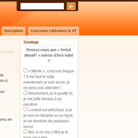
Inscription
Concours Littéraires & AT
Sondage
Pensez-vous que « forfait
illimité* » mérite d'être édité
?
« Mérite », c'est une blague
 de
? Il me faut la suite
is-ci
maintenant, je suis accro, je
ne peux pas attendre !
mer
Absolument, je le guette et
je me jette dessus à sa
parution.
L’extrait est alléchant, si je
le vois en librairie ou en ligne,
tenu en
je me fendrais de quelques
euros.
Bof, si on me l’offre je le
lirais peut-être.