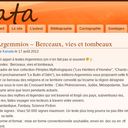
eil
Le site
L’auteur
Bibliographie
Cartographie
Sondages
rgemmios – Berceaux, vies et tombeaux
ar
Kanata
le 17 août 2012
 appel à textes Argemmios (on n’en fait pas si souvent
) :
extes : Berceaux, vies et tombeaux.
adre de leur collection Périples Mythologiques (“Les Héritiers d’Homère”, “Chants
t prochainement “Le Butin d’Odin”), les éditions Argemmios vous proposent cette fo
r ce berceau des religions et ce territoire convoité qu’incarne la région désignée
ui sous le nom de Croissant fertile : Cités Phéniciennes, Judée, Mésopotamie, Su
yrie ainsi que leurs pendants actuels.
vous des mythes et légendes qui ont traversé et forgé ces pays, subvertissez-les,
-les, faites voyager vos lecteurs à travers votre univers.
antastique, Fantasy, Science-Fiction
e signes : Visez 50 000 signes maximum. Un texte plus long pourra ne pas être re
sa taille.
orme et format : mise en forme conventionnelle souhaitée, envoi en .doc ou en .rtf
nt.