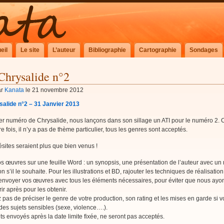
eil
Le site
L’auteur
Bibliographie
Cartographie
Sondages
Chrysalide n°2
ar
Kanata
le 21 novembre 2012
salide n°2 – 31 Janvier 2013
er numéro de Chrysalide, nous lançons dans son sillage un ATI pour le numéro 2
re fois, il n’y a pas de thème particulier, tous les genres sont acceptés.
ites seraient plus que bien venus !
os œuvres sur une feuille Word : un synopsis, une présentation de l’auteur avec un 
on s’il le souhaite. Pour les illustrations et BD, rajouter les techniques de réalisation
envoyer vos œuvres avec tous les éléments nécessaires, pour éviter que nous ayo
ir après pour les obtenir.
 pas de préciser le genre de votre production, son rating et les mises en garde si 
es sujets sensibles (sexe, violence….).
ts envoyés après la date limite fixée, ne seront pas acceptés.