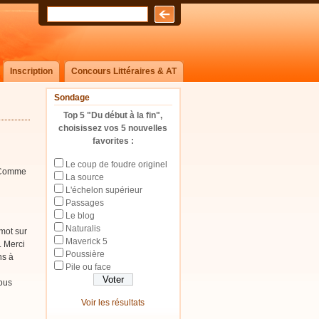
Inscription
Concours Littéraires & AT
Sondage
Top 5 "Du début à la fin",
choisissez vos 5 nouvelles
favorites :
Le coup de foudre originel
. Comme
La source
L'échelon supérieur
Passages
Le blog
Naturalis
mot sur
Maverick 5
. Merci
Poussière
ns à
Pile ou face
vous
Voir les résultats