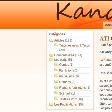
Accu
Catégories
ATI 
Articles
(188)
Publié p
Trucs, Astuces & Tutos
(29)
ATI Chry
Concours & AT
(191)
Les écrits
(51)
Le premi
Contes
(1)
la derniè
Fanfictions
(5)
Des Bédés
nouvelles
(19)
Joint à v
Romans
(8)
sa créati
Romans-feuilletons
(1)
de nous 
Scénarii
(1)
vous cour
Textes à voix
(16)
N’oubliez
abordez d
Les Publications
(35)
Les proje