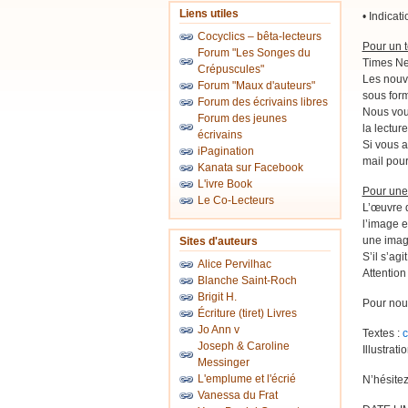
Liens utiles
• Indicati
Cocyclics – bêta-lecteurs
Pour un t
Forum "Les Songes du
Times New
Crépuscules"
Les nouve
Forum "Maux d'auteurs"
sous form
Forum des écrivains libres
Nous vous
Forum des jeunes
la lectur
écrivains
Si vous a
iPagination
mail pou
Kanata sur Facebook
L'ivre Book
Pour une 
Le Co-Lecteurs
L’œuvre d
l’image e
une image
Sites d'auteurs
S’il s’ag
Alice Pervilhac
Attention
Blanche Saint-Roch
Brigit H.
Pour nous
Écriture (tiret) Livres
Jo Ann v
Textes :
c
Joseph & Caroline
Illustrat
Messinger
L'emplume et l'écrié
N’hésitez
Vanessa du Frat