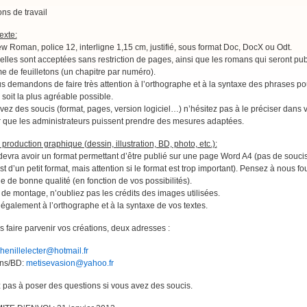
ons de travail
exte:
 Roman, police 12, interligne 1,15 cm, justifié, sous format Doc, DocX ou Odt.
lles sont acceptées sans restriction de pages, ainsi que les romans qui seront pub
e de feuilletons (un chapitre par numéro).
 demandons de faire très attention à l’orthographe et à la syntaxe des phrases p
e soit la plus agréable possible.
vez des soucis (format, pages, version logiciel…) n’hésitez pas à le préciser dans 
r que les administrateurs puissent prendre des mesures adaptées.
production graphique (dessin, illustration, BD, photo, etc.):
evra avoir un format permettant d’être publié sur une page Word A4 (pas de soucis
st d’un petit format, mais attention si le format est trop important). Pensez à nous fou
 de bonne qualité (en fonction de vos possibilités).
it de montage, n’oubliez pas les crédits des images utilisées.
 également à l’orthographe et à la syntaxe de vos textes.
 faire parvenir vos créations, deux adresses :
henillelecter@hotmail.fr
ions/BD:
metisevasion@yahoo.fr
 pas à poser des questions si vous avez des soucis.