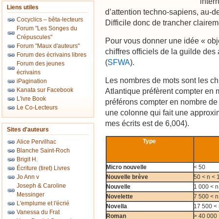
inter
Liens utiles
d’attention techno-sapiens, au-
Cocyclics – bêta-lecteurs
Difficile donc de trancher clairem
Forum "Les Songes du
Crépuscules"
Pour vous donner une idée « obje
Forum "Maux d'auteurs"
chiffres officiels de la guilde de
Forum des écrivains libres
(
SFWA
).
Forum des jeunes
écrivains
Les nombres de mots sont les chif
iPagination
Kanata sur Facebook
Atlantique préfèrent compter e
L'ivre Book
préférons compter en nombre de 
Le Co-Lecteurs
une colonne qui fait une approxim
mes écrits est de 6,004).
Sites d'auteurs
Type
Alice Pervilhac
Blanche Saint-Roch
Brigit H.
Micro nouvelle
< 50
Écriture (tiret) Livres
Jo Ann v
Nouvelle brève
50 < n < 
Joseph & Caroline
Nouvelle
1 000 < n
Messinger
Novelette
7 500 < n
L'emplume et l'écrié
Novella
17 500 <
Vanessa du Frat
Roman
> 40 000