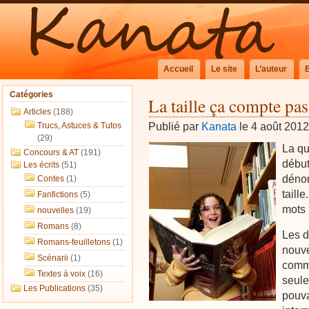
Accueil
Le site
L’auteur
Catégories
La taille ça compte pa
Articles
(188)
Publié par
Kanata
le 4 août 201
Trucs, Astuces & Tutos
(29)
La qu
Concours & AT
(191)
début
Les écrits
(51)
dénom
Contes
(1)
taill
Fanfictions
(5)
mots 
nouvelles
(19)
Romans
(8)
Les d
Romans-feuilletons
(1)
nouve
Scénarii
(1)
comme
Textes à voix
(16)
seule
Les Publications
(35)
pouva