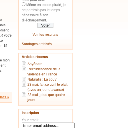
Même en ebook piraté, je
ne perdrais pas le temps
nécessaire à son
la
téléchargement.
mais
rement
Voir les résultats
ER votre
ce
Sondages archivés
 en 15
Articles récents
e mon
Sayônara
hent
Recrudescence de la
s
violence en France
Naturalis : La couv’
23 mai, fait ce qu’il te plaît
(avec un jour d’avance)
23 mai ; plus que quatre
res »
jours
Inscription
Your email: