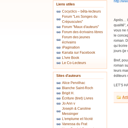
http://w
Liens utiles
Cocyclics – bêta-lecteurs
Forum "Les Songes du
Après… l
Crépuscules"
qualité”,
Forum "Maux d'auteurs"
vous ne 
Forum des écrivains libres
le conce
Forum des jeunes
roman. D’
écrivains
qu’écrire
iPagination
jours (je
Kanata sur Facebook
L'ivre Book
Bref, pou
Le Co-Lecteurs
roman sur
leurs ma
Sites d'auteurs
éditeurs
Alice Pervilhac
LET’S H
Blanche Saint-Roch
Brigit H.
Art
Écriture (tiret) Livres
Jo Ann v
Joseph & Caroline
Messinger
L'emplume et l'écrié
Vanessa du Frat