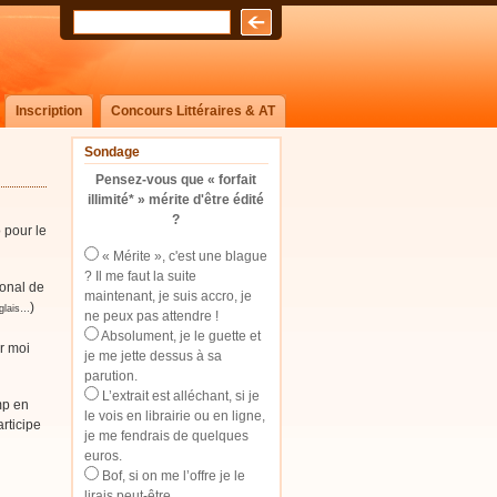
Inscription
Concours Littéraires & AT
Sondage
Pensez-vous que « forfait
illimité* » mérite d'être édité
?
 pour le
« Mérite », c'est une blague
? Il me faut la suite
ional de
maintenant, je suis accro, je
)
nglais…
ne peux pas attendre !
Absolument, je le guette et
r moi
je me jette dessus à sa
parution.
L’extrait est alléchant, si je
mp en
le vois en librairie ou en ligne,
rticipe
je me fendrais de quelques
euros.
Bof, si on me l’offre je le
lirais peut-être.