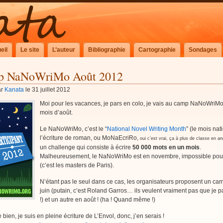
eil
Le site
L’auteur
Bibliographie
Cartographie
Sondages
 NaNoWriMo Août 2012
ar
Kanata
le 31 juillet 2012
Moi pour les vacances, je pars en colo, je vais au camp NaNoWriMo
mois d’août.
Le NaNoWriMo, c’est le “
National Novel Writing Month
” (le mois nat
l’écriture de roman, ou MoNaEcriRo,
oui c’est vrai, ça à plus de classe en a
un challenge qui consiste à écrire
50 000 mots en un mois
.
Malheureusement, le NaNoWriMo est en novembre, impossible pou
(c’est les masters de Paris).
N’étant pas le seul dans ce cas, les organisateurs proposent un ca
juin (putain, c’est Roland Garros… ils veulent vraiment pas que je pa
!) et un autre en août ! (ha ! Quand même !)
bien, je suis en pleine écriture de L’Envol, donc, j’en serais !