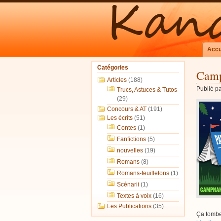
Accu
Catégories
Camp
Articles
(188)
Publié p
Trucs, Astuces & Tutos
(29)
Concours & AT
(191)
Les écrits
(51)
Contes
(1)
Fanfictions
(5)
nouvelles
(19)
Romans
(8)
Romans-feuilletons
(1)
Scénarii
(1)
Textes à voix
(16)
Les Publications
(35)
Ça tombe 