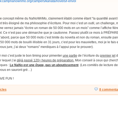
ww.campnanowrimo.org/campers/kanata/novels/l-envol
e concept même du NaNoWriMo, clairement établi comme étant “la quantité avant 
 et très éloigné de ma philosophie d’écriture. Pour moi c’est un outil, un challenge, 
me verrez jamais “écrire un roman de 50 000 mots en un mois” comme l’affiche fiè
pt. Ce n’est pas une démarche que je cautionne. Passez plutôt ce mois à PRÉPAR
abord, parce que 50 000 mots c’est limite du novella et non du roman, ensuite par
 50 000 mots de bouilli illisible en 31 jours, c’est pour les mauviettes, moi je le fais
 vous jure, j’ai deux “romans” merdiques à l’appui pour le prouver).
r moi c’est juste le bon timing pour pimenter
une partie
de l’écriture du
premier jet
d
 lequel j’ai
déjà passé 120+ heures de préparation.
Mon conseil à ceux qui cherc
rques :
Le NaNo est une étape, pas un aboutissement
. (Les comités de lecture de
 vous en sauront gré…)
AVE FUN !
icles
8 commentai