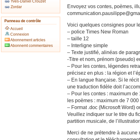
Yves-Daniel Crouzet
Envoyez vos contes, poèmes, illu
Zordar
communication.pausilippe@gma
Panneau de contrôle
Voici quelques consignes pour le
Accueil
– police Times New Roman
Connexion
– taille 12
Abonnement articles
– Interligne simple
Abonnemt commentaires
– Texte justifié, alinéas de parag
-Titre et nom, prénom (pseudo) e
– Pour les contes, légendes retra
précisez en plus : la région et l’
– En langue française. Si le réci
une traduction fidèle doit l’acco
– Pour les contes : maximum de 
les poèmes : maximum de 7 000 
– Format .doc (Microsoft Word) ou
Veuillez indiquer sur le titre du fi
partition musicale, de l’illustra
Merci de ne prétendre à aucune ré
consultation et le téléchargement