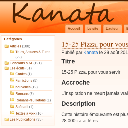
Accueil
Le site
L’auteur
Catégories
15-25 Pizza, pour vous
Articles
(188)
Publié par
Kanata
le 29 août 20
Trucs, Astuces & Tutos
(29)
Titre
Concours & AT
(191)
Les écrits
(51)
15-25 Pizza, pour vous servir
Contes
(1)
Fanfictions
(5)
Accroche
nouvelles
(19)
L’inspiration ne meurt jamais vra
Romans
(8)
Romans-feuilletons
(1)
Description
Scénarii
(1)
Textes à voix
(16)
Cette histoire émouvante est plus
Les Publications
(35)
28 000 caractères