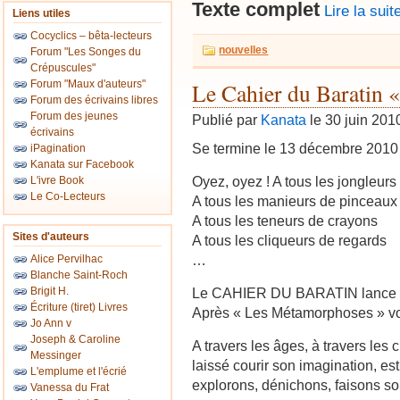
Texte complet
Lire la suit
Liens utiles
Cocyclics – bêta-lecteurs
nouvelles
Forum "Les Songes du
Crépuscules"
Forum "Maux d'auteurs"
Le Cahier du Baratin «
Forum des écrivains libres
Forum des jeunes
Publié par
Kanata
le 30 juin 201
écrivains
Se termine le 13 décembre 2010
iPagination
Kanata sur Facebook
Oyez, oyez ! A tous les jongleur
L'ivre Book
Le Co-Lecteurs
A tous les manieurs de pinceaux
A tous les teneurs de crayons
Sites d'auteurs
A tous les cliqueurs de regards
…
Alice Pervilhac
Blanche Saint-Roch
Brigit H.
Le CAHIER DU BARATIN lance so
Écriture (tiret) Livres
Après « Les Métamorphoses » voi
Jo Ann v
Joseph & Caroline
A travers les âges, à travers les 
Messinger
laissé courir son imagination, est
L'emplume et l'écrié
explorons, dénichons, faisons sor
Vanessa du Frat