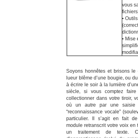
vous s
fichiers
• Outil
(correc
diction
• Mise
simplif
modifi
Soyons honnêtes et brisons le 
lueur blême d’une bougie, ou du
à écrire le soir à la lumière d
siècle, si vous comptez fair
collectionner dans votre tiroir
où un autre par une saisie 
“reconnaissance vocale” (soule
particulier. Il s’agit en fait
module retranscrit votre voix en 
un traitement de texte. 