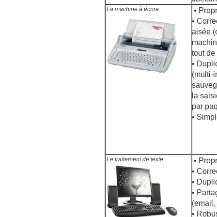
La machine à écrire
• Propr
• Corre
aisée (
machin
tout d
• Dupli
(multi-
sauveg
la sais
par pa
• Simpl
Le traitement de texte
• Propr
• Corre
• Dupli
• Parta
(email,
• Robu