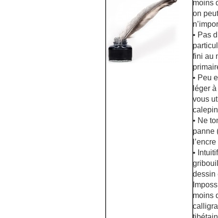
moins d
on peut 
n’impor
• Pas 
particu
fini au
primair
• Peu 
léger à
vous ut
calepin
• Ne t
panne (
l’encre
• Intuit
griboui
dessin
Impossi
moins d
calligr
tibétain