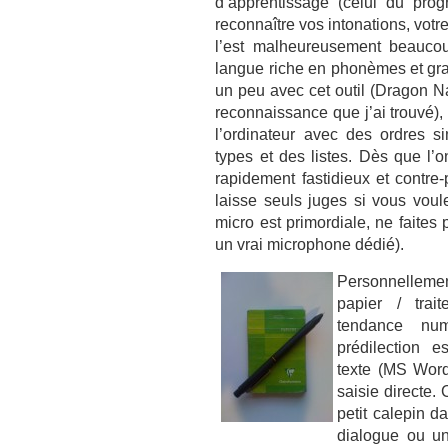
d’apprentissage (celui du pro
reconnaître vos intonations, votre
l’est malheureusement beaucou
langue riche en phonèmes et gra
un peu avec cet outil (Dragon N
reconnaissance que j’ai trouvé), 
l’ordinateur avec des ordres si
types et des listes. Dès que l’o
rapidement fastidieux et contre
laisse seuls juges si vous voul
micro est primordiale, ne faite
un vrai microphone dédié).
Personnellem
papier / trai
tendance nu
prédilection e
texte (MS Word
saisie directe. 
petit calepin d
dialogue ou un