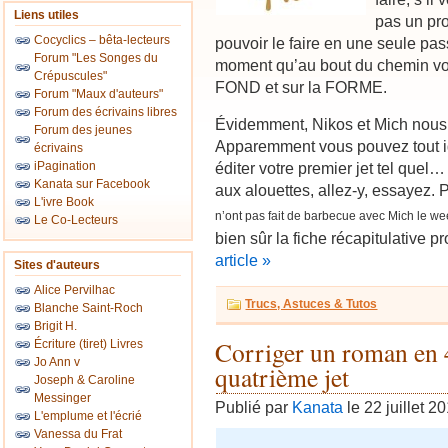
Liens utiles
pas un pro
Cocyclics – bêta-lecteurs
pouvoir le faire en une seule p
Forum "Les Songes du
moment qu’au bout du chemin vot
Crépuscules"
FOND et sur la FORME.
Forum "Maux d'auteurs"
Forum des écrivains libres
Évidemment, Nikos et Mich nous 
Forum des jeunes
Apparemment vous pouvez tout ig
écrivains
iPagination
éditer votre premier jet tel quel…
Kanata sur Facebook
aux alouettes, allez-y, essayez. 
L'ivre Book
n’ont pas fait de barbecue avec Mich le we
Le Co-Lecteurs
bien sûr la fiche récapitulative 
article »
Sites d'auteurs
Alice Pervilhac
Trucs, Astuces & Tutos
Blanche Saint-Roch
Brigit H.
Corriger un roman en
Écriture (tiret) Livres
Jo Ann v
quatrième jet
Joseph & Caroline
Messinger
Publié par
Kanata
le 22 juillet 2
L'emplume et l'écrié
Vanessa du Frat