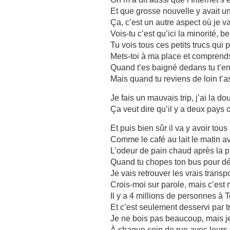
Et que grosse nouvelle y avait u
Ça, c’est un autre aspect où je v
Vois-tu c’est qu’ici la minorité, b
Tu vois tous ces petits trucs qui 
Mets-toi à ma place et comprends
Quand t’es baigné dedans tu t’
Mais quand tu reviens de loin t’as 
Je fais un mauvais trip, j’ai la do
Ça veut dire qu’il y a deux pays 
Et puis bien sûr il va y avoir tous
Comme le café au lait le matin a
L’odeur de pain chaud après la 
Quand tu chopes ton bus pour dé
Je vais retrouver les vrais tran
Crois-moi sur parole, mais c’est
Il y a 4 millions de personnes à 
Et c’est seulement desservi par t
Je ne bois pas beaucoup, mais je 
À chaque coin de rue avec leurs