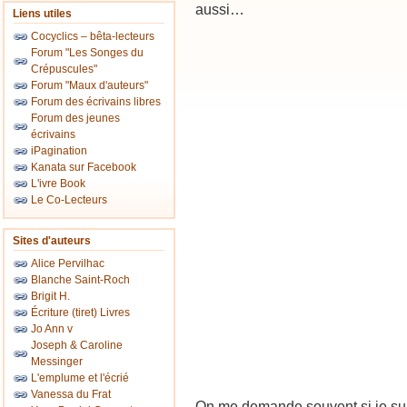
aussi…
Liens utiles
Cocyclics – bêta-lecteurs
Forum "Les Songes du
Crépuscules"
Forum "Maux d'auteurs"
Forum des écrivains libres
Forum des jeunes
écrivains
iPagination
Kanata sur Facebook
L'ivre Book
Le Co-Lecteurs
Sites d'auteurs
Alice Pervilhac
Blanche Saint-Roch
Brigit H.
Écriture (tiret) Livres
Jo Ann v
Joseph & Caroline
Messinger
L'emplume et l'écrié
Vanessa du Frat
On me demande souvent si je sui