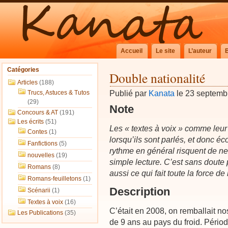
Accueil
Le site
L’auteur
Catégories
Double nationalité
Articles
(188)
Publié par
Kanata
le 23 septemb
Trucs, Astuces & Tutos
(29)
Note
Concours & AT
(191)
Les écrits
(51)
Les « textes à voix » comme leur 
Contes
(1)
lorsqu’ils sont parlés, et donc éco
Fanfictions
(5)
rythme en général risquent de ne
nouvelles
(19)
simple lecture. C’est sans doute 
Romans
(8)
aussi ce qui fait toute la force de 
Romans-feuilletons
(1)
Description
Scénarii
(1)
Textes à voix
(16)
C’était en 2008, on remballait no
Les Publications
(35)
de 9 ans au pays du froid. Périod