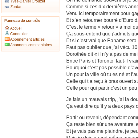
Yves-Daniel Crouzet
Comme si ces dix dernières anné
Zordar
Venu ici temporairement pour gag
Et s’en retourner bourré d’Euro 
Panneau de contrôle
C’est le terme « retour » à moi 
Accueil
Ça sous-entend que j’admets qu
Connexion
Abonnement articles
Et si c’est vrai que Paname ser
Abonnemt commentaires
Faut pas oublier que j’ai vécu 1
Dorothée dit « il n’y a pas de me
Entre Paris et Toronto, faut-il v
Pourquoi c’est pas possible d’av
Un pour la ville où tu es né et l’
Celle qui t’a reçu à bras ouvert su
Celle pour qui partir c’est un pe
Je fais un mauvais trip, j’ai la do
Ça veut dire qu’il y a deux pays 
Partir ou revenir, dépendant comm
Ça reste bien sûr une aventure, et
Et je vais pas me plaindre, je p
Mais je dois quand même avouer