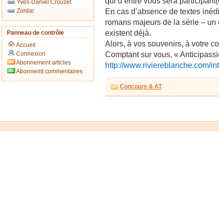
qui d’entre vous sera participant(
Yves-Daniel Crouzet
En cas d’absence de textes inédit
Zordar
romans majeurs de la série – un c
existent déjà.
Panneau de contrôle
Alors, à vos souvenirs, à votre c
Accueil
Comptant sur vous, « Anticipass
Connexion
Abonnement articles
http://www.riviereblanche.com/in
Abonnemt commentaires
Concours & AT