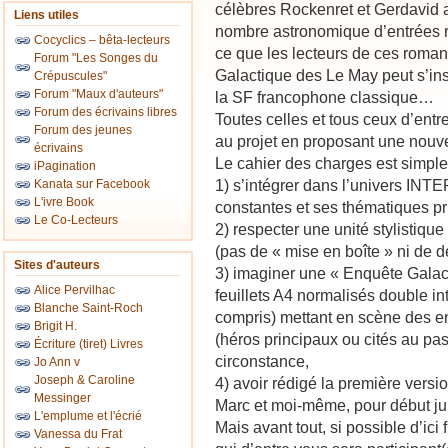
célèbres Rockenret et Gerdavid au
Liens utiles
nombre astronomique d’entrées ri
Cocyclics – bêta-lecteurs
ce que les lecteurs de ces roman
Forum "Les Songes du
Galactique des Le May peut s’insc
Crépuscules"
Forum "Maux d'auteurs"
la SF francophone classique…
Forum des écrivains libres
Toutes celles et tous ceux d’entr
Forum des jeunes
au projet en proposant une nouve
écrivains
Le cahier des charges est simple 
iPagination
1) s’intégrer dans l’univers INT
Kanata sur Facebook
L'ivre Book
constantes et ses thématiques pr
Le Co-Lecteurs
2) respecter une unité stylistique
(pas de « mise en boîte » ni de d
Sites d'auteurs
3) imaginer une « Enquête Galac
Alice Pervilhac
feuillets A4 normalisés double i
Blanche Saint-Roch
compris) mettant en scène des e
Brigit H.
(héros principaux ou cités au pa
Écriture (tiret) Livres
circonstance,
Jo Ann v
Joseph & Caroline
4) avoir rédigé la première versi
Messinger
Marc et moi-même, pour début jui
L'emplume et l'écrié
Mais avant tout, si possible d’ic
Vanessa du Frat