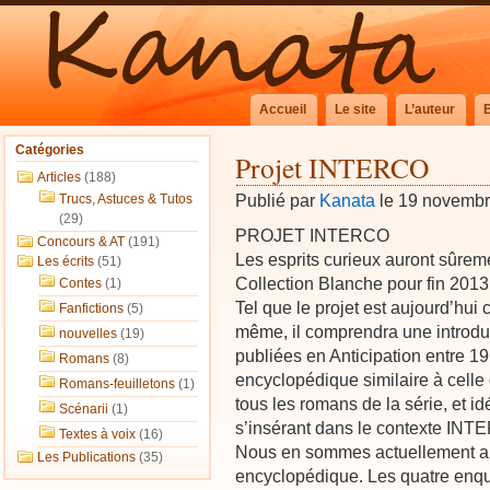
Accueil
Le site
L’auteur
Catégories
Projet INTERCO
Articles
(188)
Publié par
Kanata
le 19 novemb
Trucs, Astuces & Tutos
(29)
PROJET INTERCO
Concours & AT
(191)
Les esprits curieux auront sûre
Les écrits
(51)
Collection Blanche pour fin 201
Contes
(1)
Tel que le projet est aujourd’hui 
Fanfictions
(5)
même, il comprendra une introdu
nouvelles
(19)
publiées en Anticipation entre 19
Romans
(8)
encyclopédique similaire à celle
Romans-feuilletons
(1)
tous les romans de la série, et i
Scénarii
(1)
s’insérant dans le contexte INT
Textes à voix
(16)
Nous en sommes actuellement au
Les Publications
(35)
encyclopédique. Les quatre enqu