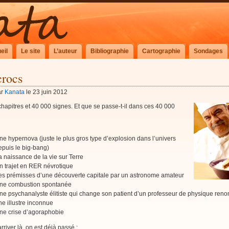
eil
Le site
L’auteur
Bibliographie
Cartographie
Sondages
crocs
ar
Kanata
le 23 juin 2012
chapitres et 40 000 signes. Et que se passe-t-il dans ces 40 000
ne hypernova (juste le plus gros type d’explosion dans l’univers
epuis le big-bang)
a naissance de la vie sur Terre
n trajet en RER névrotique
es prémisses d’une découverte capitale par un astronome amateur
ne combustion spontanée
ne psychanalyste élitiste qui change son patient d’un professeur de physique ren
ne illustre inconnue
ne crise d’agoraphobie
rriver là, on est déjà passé :