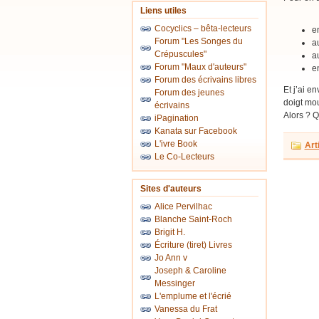
Liens utiles
Cocyclics – bêta-lecteurs
e
Forum "Les Songes du
a
Crépuscules"
a
Forum "Maux d'auteurs"
e
Forum des écrivains libres
Et j’ai en
Forum des jeunes
doigt mou
écrivains
Alors ? Q
iPagination
Kanata sur Facebook
L'ivre Book
Art
Le Co-Lecteurs
Sites d'auteurs
Alice Pervilhac
Blanche Saint-Roch
Brigit H.
Écriture (tiret) Livres
Jo Ann v
Joseph & Caroline
Messinger
L'emplume et l'écrié
Vanessa du Frat