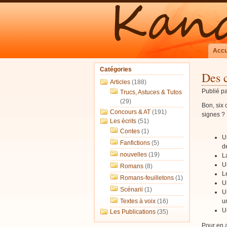
Accu
Catégories
Des 
Articles
(188)
Publié p
Trucs, Astuces & Tutos
(29)
Bon, six 
Concours & AT
(191)
signes ?
Les écrits
(51)
Contes
(1)
U
Fanfictions
(5)
d
nouvelles
(19)
L
U
Romans
(8)
L
Romans-feuilletons
(1)
U
Scénarii
(1)
U
Textes à voix
(16)
u
U
Les Publications
(35)
Pour en a