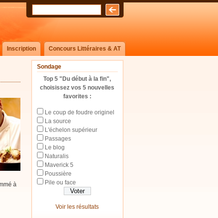
Inscription
Concours Littéraires & AT
Sondage
Top 5 "Du début à la fin",
choisissez vos 5 nouvelles
favorites :
Le coup de foudre originel
La source
L'échelon supérieur
Passages
Le blog
Naturalis
Maverick 5
Poussière
Pile ou face
ommé à
Voir les résultats