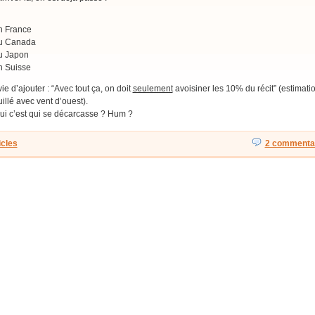
n France
u Canada
u Japon
n Suisse
vie d’ajouter : “Avec tout ça, on doit
seulement
avoisiner les 10% du récit” (estimati
illé avec vent d’ouest).
ui c’est qui se décarcasse ? Hum ?
icles
2 commentai