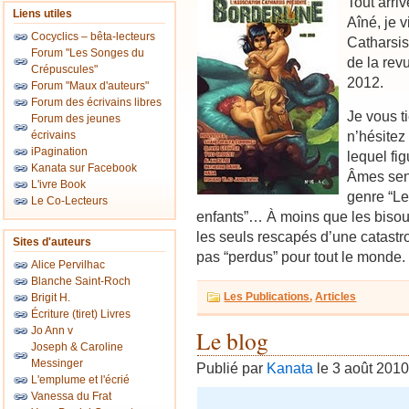
Tout arri
Liens utiles
Aîné, je v
Cocyclics – bêta-lecteurs
Catharsis
Forum "Les Songes du
de la re
Crépuscules"
2012.
Forum "Maux d'auteurs"
Forum des écrivains libres
Je vous t
Forum des jeunes
n’hésitez
écrivains
iPagination
lequel fi
Kanata sur Facebook
Âmes sens
L'ivre Book
genre “Le
Le Co-Lecteurs
enfants”… À moins que les bisoun
les seuls rescapés d’une catastr
Sites d'auteurs
pas “perdus” pour tout le monde.
Alice Pervilhac
Blanche Saint-Roch
Les Publications
,
Articles
Brigit H.
Écriture (tiret) Livres
Jo Ann v
Le blog
Joseph & Caroline
Messinger
Publié par
Kanata
le 3 août 201
L'emplume et l'écrié
Vanessa du Frat