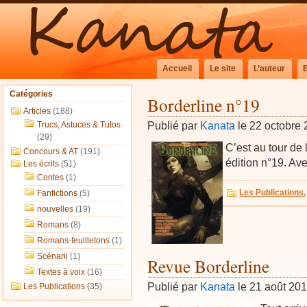
Accueil
Le site
L’auteur
Catégories
Borderline n°19
Articles
(188)
Publié par
Kanata
le 22 octobre
Trucs, Astuces & Tutos
(29)
C’est au tour de
Concours & AT
(191)
édition n°19. Av
Les écrits
(51)
Contes
(1)
Les Publications
Fanfictions
(5)
nouvelles
(19)
Romans
(8)
Romans-feuilletons
(1)
Scénarii
(1)
Revue Borderline
Textes à voix
(16)
Publié par
Kanata
le 21 août 20
Les Publications
(35)