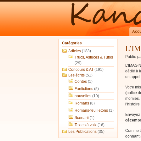
Accu
Catégories
L’IM
Articles
(188)
Publié p
Trucs, Astuces & Tutos
(29)
L’IMAGINA
Concours & AT
(191)
dédié à l
Les écrits
(51)
un appel 
Contes
(1)
Votre mis
Fanfictions
(5)
(police d
nouvelles
(19)
momies. T
Romans
(8)
l’histoire
Romans-feuilletons
(1)
Envoyez 
Scénarii
(1)
décembr
Textes à voix
(16)
Comme tou
Les Publications
(35)
donnant a