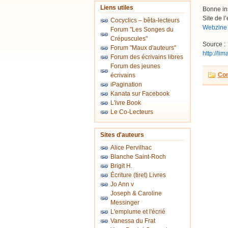
Liens utiles
Bonne ins
Site de l’
Cocyclics – bêta-lecteurs
Webzine
Forum "Les Songes du
Crépuscules"
Source :
Forum "Maux d'auteurs"
http://li
Forum des écrivains libres
Forum des jeunes
Con
écrivains
iPagination
Kanata sur Facebook
L'ivre Book
Le Co-Lecteurs
Sites d'auteurs
Alice Pervilhac
Blanche Saint-Roch
Brigit H.
Écriture (tiret) Livres
Jo Ann v
Joseph & Caroline
Messinger
L'emplume et l'écrié
Vanessa du Frat