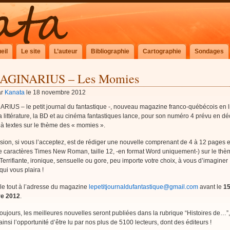
eil
Le site
L’auteur
Bibliographie
Cartographie
Sondages
AGINARIUS – Les Momies
ar
Kanata
le 18 novembre 2012
RIUS – le petit journal du fantastique -, nouveau magazine franco-québécois en 
a littérature, la BD et au cinéma fantastiques lance, pour son numéro 4 prévu en d
à textes sur le thème des « momies ».
sion, si vous l’acceptez, est de rédiger une nouvelle comprenant de 4 à 12 pages e
e caractères Times New Roman, taille 12, -en format Word uniquement-) sur le thè
errifiante, ironique, sensuelle ou gore, peu importe votre choix, à vous d’imaginer
 qui vous plaira !
le tout à l’adresse du magazine
lepetitjournaldufantastique@gmail.com
avant le
1
e 2012
.
jours, les meilleures nouvelles seront publiées dans la rubrique “Histoires de…”
insi l’opportunité d’être lu par nos plus de 5100 lecteurs, dont des éditeurs !