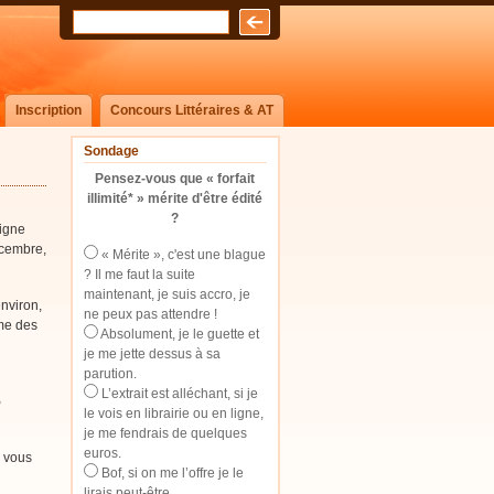
Inscription
Concours Littéraires & AT
Sondage
Pensez-vous que « forfait
illimité* » mérite d'être édité
?
ligne
écembre,
« Mérite », c'est une blague
? Il me faut la suite
maintenant, je suis accro, je
nviron,
ne peux pas attendre !
me des
Absolument, je le guette et
je me jette dessus à sa
parution.
L’extrait est alléchant, si je
5
le vois en librairie ou en ligne,
je me fendrais de quelques
euros.
, vous
Bof, si on me l’offre je le
lirais peut-être.