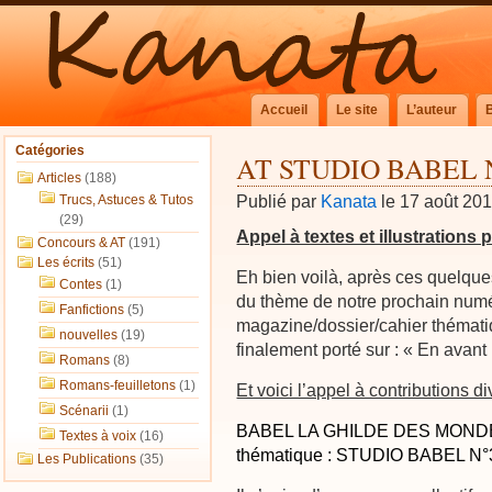
Accueil
Le site
L’auteur
Catégories
AT STUDIO BABEL 
Articles
(188)
Publié par
Kanata
le 17 août 20
Trucs, Astuces & Tutos
(29)
Appel à textes et illustratio
Concours & AT
(191)
Les écrits
(51)
Eh bien voilà, après ces quelque
Contes
(1)
du thème de notre prochain num
Fanfictions
(5)
magazine/dossier/cahier thémati
nouvelles
(19)
finalement porté sur : « En avant
Romans
(8)
Romans-feuilletons
(1)
Et voici l’appel à contributions 
Scénarii
(1)
BABEL LA GHILDE DES MONDES, 
Textes à voix
(16)
thématique : STUDIO BABEL N°
Les Publications
(35)