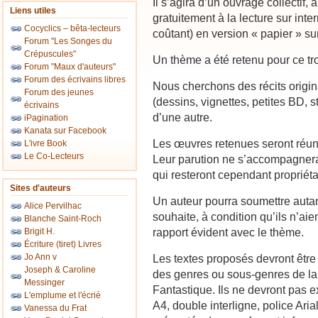
Il s’agira d’un ouvrage collectif
Liens utiles
gratuitement à la lecture sur inte
Cocyclics – bêta-lecteurs
coûtant) en version « papier » su
Forum "Les Songes du
Crépuscules"
Un thème a été retenu pour ce tr
Forum "Maux d'auteurs"
Forum des écrivains libres
Nous cherchons des récits origin
Forum des jeunes
(dessins, vignettes, petites BD, 
écrivains
d’une autre.
iPagination
Kanata sur Facebook
Les œuvres retenues seront réun
L'ivre Book
Le Co-Lecteurs
Leur parution ne s’accompagnera 
qui resteront cependant propriéta
Sites d'auteurs
Un auteur pourra soumettre autant 
Alice Pervilhac
souhaite, à condition qu’ils n’aie
Blanche Saint-Roch
rapport évident avec le thème.
Brigit H.
Écriture (tiret) Livres
Jo Ann v
Les textes proposés devront être 
Joseph & Caroline
des genres ou sous-genres de la
Messinger
Fantastique. Ils ne devront pas 
L'emplume et l'écrié
A4, double interligne, police Ar
Vanessa du Frat