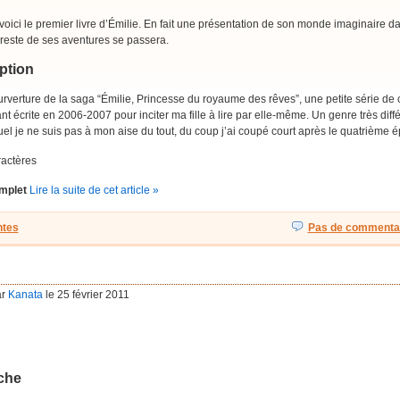
oici le premier livre d’Émilie. En fait une présentation de son monde imaginaire d
 reste de ses aventures se passera.
ption
urverture de la saga “Émilie, Princesse du royaume des rêves”, une petite série de 
nt écrite en 2006-2007 pour inciter ma fille à lire par elle-même. Un genre très diffé
el je ne suis pas à mon aise du tout, du coup j’ai coupé court après le quatrième é
ractères
mplet
Lire la suite de cet article »
tes
Pas de commentai
ar
Kanata
le 25 février 2011
che