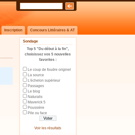
Inscription
Concours Littéraires & AT
Sondage
Top 5 "Du début à la fin",
choisissez vos 5 nouvelles
favorites :
Le coup de foudre originel
La source
L'échelon supérieur
Passages
Le blog
Naturalis
Maverick 5
Poussière
Pile ou face
Voir les résultats