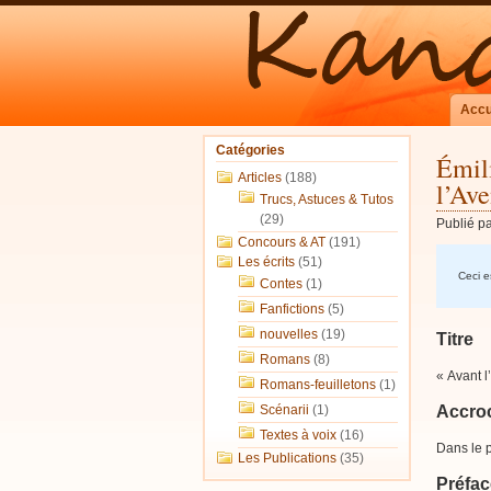
Accu
Catégories
Émili
Articles
(188)
l’Ave
Trucs, Astuces & Tutos
(29)
Publié p
Concours & AT
(191)
Les écrits
(51)
Ceci es
Contes
(1)
Fanfictions
(5)
nouvelles
(19)
Titre
Romans
(8)
« Avant l
Romans-feuilletons
(1)
Scénarii
(1)
Accro
Textes à voix
(16)
Dans le p
Les Publications
(35)
Préfac