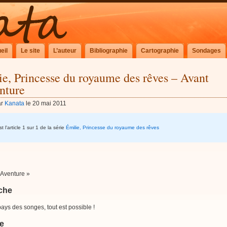
eil
Le site
L’auteur
Bibliographie
Cartographie
Sondages
e, Princesse du royaume des rêves – Avant
nture
ar
Kanata
le 20 mai 2011
t l'article 1 sur 1 de la série
Émilie, Princesse du royaume des rêves
’Aventure »
che
ays des songes, tout est possible !
e