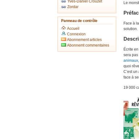
Yves-Daniel Crouzet
Le monstr
Zordar
Préfac
Panneau de contrôle
Face à la
Accueil
solution.
Connexion
Descri
Abonnement articles
Abonnemt commentaires
Écrite en
sera pas 
animaux,
quoi rêve
C’est un 
face à s
19 000 c