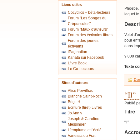
Liens utiles
Phoebe, v
Cocyclics – bêta-lecteurs
lequel le
Forum "Les Songes du
Crépuscules"
Descri
Forum "Maux d'auteurs"
Volet d’o
Forum des écrivains libres
pour enfa
Forum des jeunes
dans lequ
écrivains
iPagination
9 000 ca
Kanata sur Facebook
L'ivre Book
Texte co
Le Co-Lecteurs
Con
Sites d'auteurs
Alice Pervilhac
“Il”
Blanche Saint-Roch
Brigit H.
Publié p
Écriture (tiret) Livres
Titre
Jo Ann v
Joseph & Caroline
“Il”
Messinger
L'emplume et l'écrié
Accro
Vanessa du Frat