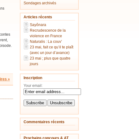
Sondages archivés
ans
Articles récents
Sayônara
Recrudescence de la
contes
violence en France
rent,
Naturalis : La couv’
pisode.
23 mai, fait ce qu’il te plaît
(avec un jour d’avance)
23 mai ; plus que quatre
jours
Inscription
res »
Your email:
Commentaires récents
Prochains concours & AT