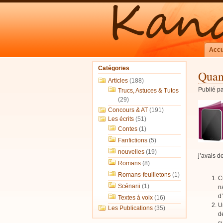
Accu
Catégories
Quan
Articles
(188)
Publié p
Trucs, Astuces & Tutos
(29)
Concours & AT
(191)
Les écrits
(51)
Contes
(1)
Fanfictions
(5)
nouvelles
(19)
j’avais d
Romans
(8)
Romans-feuilletons
(1)
C
Scénarii
(1)
n
d
Textes à voix
(16)
U
Les Publications
(35)
d