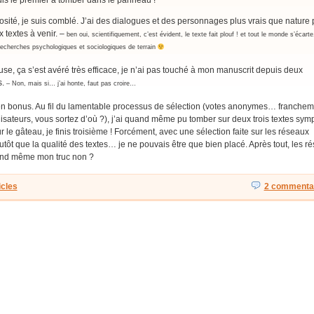
uis le premier à tomber dans le panneau !
osité, je suis comblé. J’ai des dialogues et des personnages plus vrais que nature
textes à venir. –
ben oui, scientifiquement, c’est évident, le texte fait plouf ! et tout le monde s’écarte,
 recherches psychologiques et sociologiques de terrain
se, ça s’est avéré très efficace, je n’ai pas touché à mon manuscrit depuis deux
s.
– Non, mais si… j’ai honte, faut pas croire…
 en bonus. Au fil du lamentable processus de sélection (votes anonymes… franche
isateurs, vous sortez d’où ?), j’ai quand même pu tomber sur deux trois textes sym
r le gâteau, je finis troisième ! Forcément, avec une sélection faite sur les réseaux
utôt que la qualité des textes… je ne pouvais être que bien placé. Après tout, les r
and même mon truc non ?
icles
2 commentai