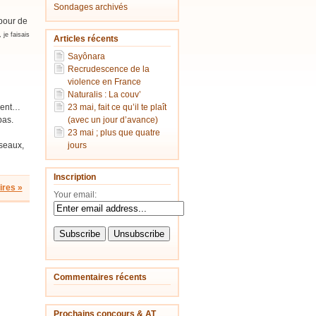
Sondages archivés
 pour de
 je faisais
Articles récents
Sayônara
Recrudescence de la
violence en France
Naturalis : La couv’
ment…
23 mai, fait ce qu’il te plaît
pas.
(avec un jour d’avance)
23 mai ; plus que quatre
éseaux,
jours
Inscription
res »
Your email:
Commentaires récents
Prochains concours & AT