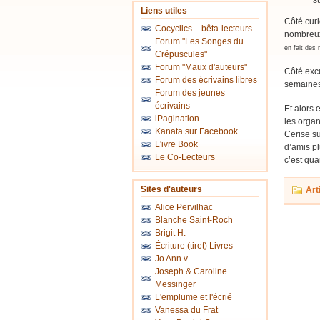
s
Liens utiles
Côté curi
Cocyclics – bêta-lecteurs
nombreux 
Forum "Les Songes du
en fait des
Crépuscules"
Forum "Maux d'auteurs"
Côté excu
Forum des écrivains libres
semaine
Forum des jeunes
écrivains
Et alors
iPagination
les organ
Kanata sur Facebook
Cerise su
L'ivre Book
d’amis pl
Le Co-Lecteurs
c’est qu
Sites d'auteurs
Art
Alice Pervilhac
Blanche Saint-Roch
Brigit H.
Écriture (tiret) Livres
Jo Ann v
Joseph & Caroline
Messinger
L'emplume et l'écrié
Vanessa du Frat