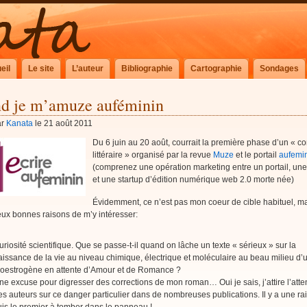
eil
Le site
L’auteur
Bibliographie
Cartographie
Sondages
d je m’amuze auféminin
ar
Kanata
le 21 août 2011
Du 6 juin au 20 août, courrait la première phase d’un « c
littéraire » organisé par la revue
Muze
et le portail
aufemi
(comprenez une opération marketing entre un portail, une
et une startup d’édition numérique web 2.0 morte née)
Évidemment, ce n’est pas mon coeur de cible habituel, m
eux bonnes raisons de m’y intéresser:
uriosité scientifique. Que se passe-t-il quand on lâche un texte « sérieux » sur la
aissance de la vie au niveau chimique, électrique et moléculaire au beau milieu d’
’oestrogène en attente d’Amour et de Romance ?
ne excuse pour digresser des corrections de mon roman… Oui je sais, j’attire l’atte
es auteurs sur ce danger particulier dans de nombreuses publications. Il y a une rai