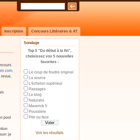
Inscription
Concours Littéraires & AT
Sondage
Top 5 "Du début à la fin",
choisissez vos 5 nouvelles
favorites :
oncours
nin.com
.
Le coup de foudre originel
 revue,
La source
L'échelon supérieur
Passages
ais
Le blog
Naturalis
Maverick 5
Poussière
Pile ou face
un pool
ntion
Voir les résultats
son: je