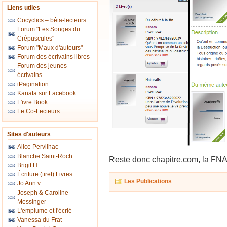
Liens utiles
Cocyclics – bêta-lecteurs
Forum "Les Songes du
Crépuscules"
Forum "Maux d'auteurs"
Forum des écrivains libres
Forum des jeunes
écrivains
iPagination
Kanata sur Facebook
L'ivre Book
Le Co-Lecteurs
Sites d'auteurs
Alice Pervilhac
Blanche Saint-Roch
Reste donc chapitre.com, la FNA
Brigit H.
Écriture (tiret) Livres
Les Publications
Jo Ann v
Joseph & Caroline
Messinger
L'emplume et l'écrié
Vanessa du Frat