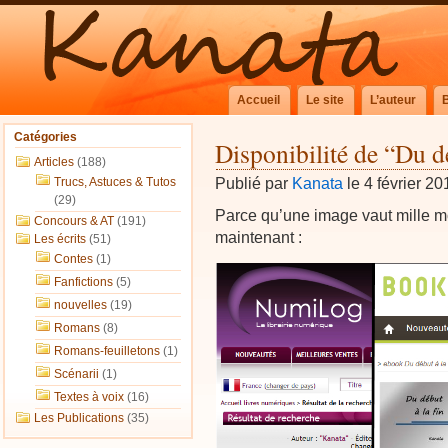
Accueil
Le site
L’auteur
Catégories
Disponibilité de “Du dé
Articles
(188)
Publié par
Kanata
le 4 février 20
Trucs, Astuces & Tutos
(29)
Parce qu’une image vaut mille mot
Concours & AT
(191)
maintenant :
Les écrits
(51)
Contes
(1)
Fanfictions
(5)
nouvelles
(19)
Romans
(8)
Romans-feuilletons
(1)
Scénarii
(1)
Textes à voix
(16)
Les Publications
(35)