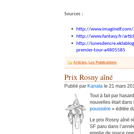
Sources :
http://www.imaginelf.com/2
http://www.fantasy.fr/arti
http://lunesdencre.eklablog
premier-tour-a4805585
Articles
,
Les Publications
Prix Rosny aîné
Publié par
Kanata
le 21 mars 20
Tout à fait par hasar
nouvelles était dans 
poussière
» éditée d
Le prix Rosny aîné 
SF paru dans l’année
emplie de space oper