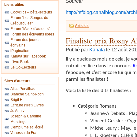
Source:
Liens utiles
http://rsfblog.canalblog.com/ar
Cocyclics – bêta-lecteurs
Forum "Les Songes du
Crépuscules"
Articles
Forum "Maux d'auteurs"
Forum des écrivains libres
Finaliste prix Rosny 
Forum des jeunes
écrivains
Publié par
Kanata
le 12 août 20
iPagination
Kanata sur Facebook
Il y a quelques mois de cela, je v
L'ivre Book
entrait en lice dans le concours
R
Le Co-Lecteurs
l’époque, et c’est encore lui qui 
parmi les finalistes !
Sites d'auteurs
Alice Pervilhac
Voici la liste des dits finalistes :
Blanche Saint-Roch
Brigit H.
Écriture (tiret) Livres
Catégorie Romans
Jo Ann v
Jeanne-A Debats : Plag
Joseph & Caroline
Vincent Gessler : Cygn
Messinger
L'emplume et l'écrié
Michel Jeury : May, l
Vanessa du Frat
L. L. Kloetzer : CLEER 