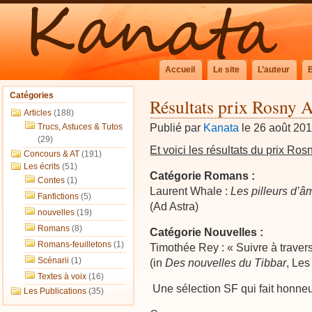
Accueil
Le site
L’auteur
Catégories
Résultats prix Rosny 
Articles
(188)
Publié par
Kanata
le 26 août 20
Trucs, Astuces & Tutos
(29)
Et voici les résultats du prix Ro
Concours & AT
(191)
Les écrits
(51)
Catégorie Romans :
Contes
(1)
Laurent Whale :
Les pilleurs d’â
Fanfictions
(5)
(Ad Astra)
nouvelles
(19)
Romans
(8)
Catégorie Nouvelles :
Romans-feuilletons
(1)
Timothée Rey : « Suivre à travers
Scénarii
(1)
(in
Des nouvelles du Tibbar
, Les
Textes à voix
(16)
Une sélection SF qui fait honneur
Les Publications
(35)