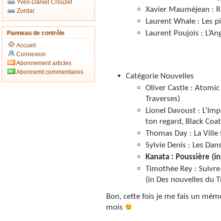
Yves-Daniel Crouzet
Xavier Mauméjean : Ro
Zordar
Laurent Whale : Les pi
Laurent Poujois : L’
Panneau de contrôle
Accueil
Connexion
Abonnement articles
Abonnemt commentaires
Catégorie Nouvelles
Oliver Castle : Atomic
Traverses)
Lionel Davoust : L’Im
ton regard, Black Coat
Thomas Day : La Ville
Sylvie Denis : Les Dan
Kanata : Poussière (i
Timothée Rey : Suivre 
(in Des nouvelles du 
Bon, cette fois je me fais un mémo 
mois