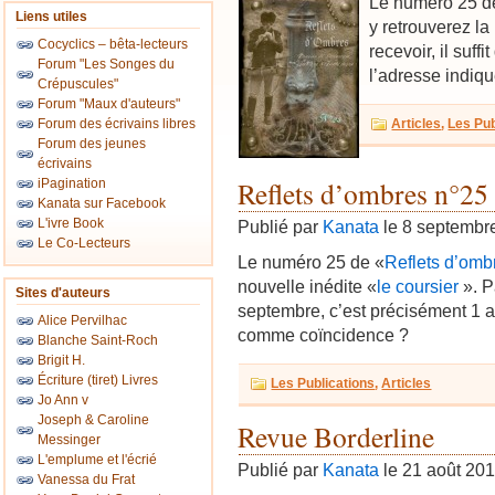
Le numéro 25 d
Liens utiles
y retrouverez la
Cocyclics – bêta-lecteurs
recevoir, il suff
Forum "Les Songes du
l’adresse indiq
Crépuscules"
Forum "Maux d'auteurs"
Forum des écrivains libres
Articles
,
Les Pub
Forum des jeunes
écrivains
Reflets d’ombres n°25
iPagination
Kanata sur Facebook
L'ivre Book
Publié par
Kanata
le 8 septembr
Le Co-Lecteurs
Le numéro 25 de «
Reflets d’omb
nouvelle inédite «
le coursier
». P
Sites d'auteurs
septembre, c’est précisément 1 a
Alice Pervilhac
comme coïncidence ?
Blanche Saint-Roch
Brigit H.
Écriture (tiret) Livres
Les Publications
,
Articles
Jo Ann v
Joseph & Caroline
Revue Borderline
Messinger
L'emplume et l'écrié
Publié par
Kanata
le 21 août 20
Vanessa du Frat