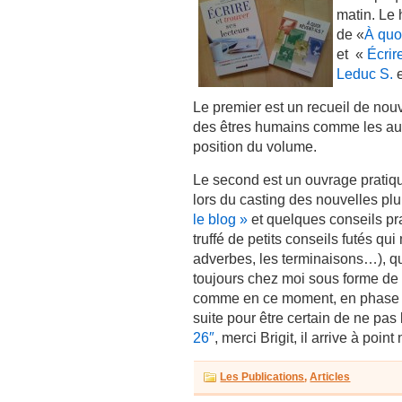
matin. Le 
de «
À quoi
et «
Écrir
Leduc S.
e
Le premier est un recueil de nou
des êtres humains comme les au
position du volume.
Le second est un ouvrage pratiqu
lors du casting des nouvelles plu
le blog »
et quelques conseils prati
truffé de petits conseils futés qu
adverbes, les terminaisons…), qu
toujours chez moi sous forme de « 
comme en ce moment, en phase de 
suite pour être certain de ne pa
26″
, merci Brigit, il arrive à poi
Les Publications
,
Articles