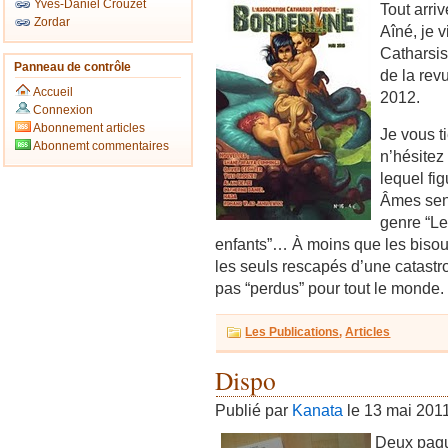
Yves-Daniel Crouzet
Tout arri
Zordar
Aîné, je v
Catharsis
Panneau de contrôle
de la re
Accueil
2012.
Connexion
Abonnement articles
Je vous t
Abonnemt commentaires
n’hésitez
lequel fi
Âmes sens
genre “Le
enfants”… À moins que les bisoun
les seuls rescapés d’une catastr
pas “perdus” pour tout le monde.
Les Publications
,
Articles
Dispo
Publié par
Kanata
le 13 mai 201
Deux paque