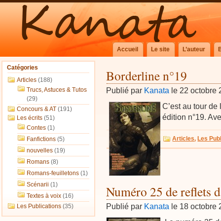
Accueil
Le site
L’auteur
Catégories
Borderline n°19
Articles
(188)
Publié par
Kanata
le 22 octobre
Trucs, Astuces & Tutos
(29)
C’est au tour de
Concours & AT
(191)
édition n°19. Av
Les écrits
(51)
Contes
(1)
Articles
,
Les Publ
Fanfictions
(5)
nouvelles
(19)
Romans
(8)
Romans-feuilletons
(1)
Scénarii
(1)
Numéro 25 de reflets 
Textes à voix
(16)
Publié par
Kanata
le 18 octobre
Les Publications
(35)