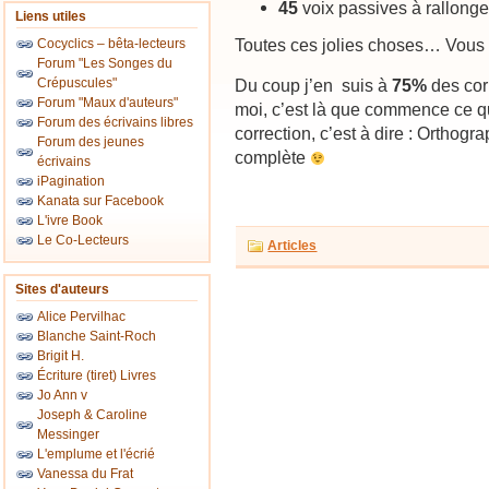
45
voix passives à rallong
Liens utiles
Toutes ces jolies choses… Vous 
Cocyclics – bêta-lecteurs
Forum "Les Songes du
Crépuscules"
Du coup j’en suis à
75%
des corr
Forum "Maux d'auteurs"
moi, c’est là que commence ce q
Forum des écrivains libres
correction, c’est à dire : Orthog
Forum des jeunes
complète
écrivains
iPagination
Kanata sur Facebook
L'ivre Book
Le Co-Lecteurs
Articles
Sites d'auteurs
Alice Pervilhac
Blanche Saint-Roch
Brigit H.
Écriture (tiret) Livres
Jo Ann v
Joseph & Caroline
Messinger
L'emplume et l'écrié
Vanessa du Frat