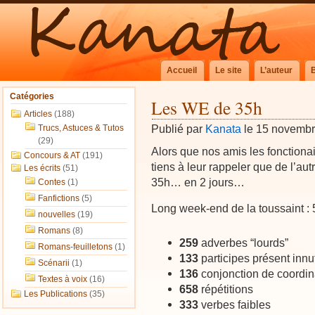
Accueil
Le site
L’auteur
Catégories
Les WE de 35h
Articles
(188)
Publié par
Kanata
le 15 novemb
Trucs, Astuces & Tutos
(29)
Alors que nos amis les fonctionai
Concours & AT
(191)
tiens à leur rappeler que de l’autr
Les écrits
(51)
35h… en 2 jours…
Contes
(1)
Fanfictions
(5)
Long week-end de la toussaint : 
nouvelles
(19)
Romans
(8)
259
adverbes “lourds”
Romans-feuilletons
(1)
133
participes présent innu
Scénarii
(1)
136
conjonction de coordin
Textes à voix
(16)
658
répétitions
Les Publications
(35)
333
verbes faibles