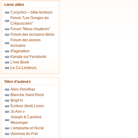
Liens utiles
Cocyclics – bêta-lecteurs
Forum "Les Songes du
Crépuscules"
Forum "Maux d'auteurs"
Forum des écrivains libres
Forum des jeunes
écrivains
iPagination
Kanata sur Facebook
L'ivre Book
Le Co-Lecteurs
Sites d'auteurs
Alice Pervilhac
Blanche Saint-Roch
Brigit H.
Écriture (tiret) Livres
Jo Ann v
Joseph & Caroline
Messinger
L'emplume et l'écrié
Vanessa du Frat