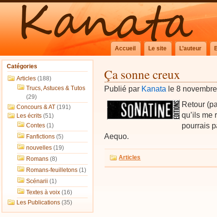
Accueil
Le site
L’auteur
Catégories
Ça sonne creux
Articles
(188)
Publié par
Kanata
le 8 novembr
Trucs, Astuces & Tutos
(29)
Retour (pa
Concours & AT
(191)
qu’ils me
Les écrits
(51)
pourrais p
Contes
(1)
Aequo.
Fanfictions
(5)
nouvelles
(19)
Articles
Romans
(8)
Romans-feuilletons
(1)
Scénarii
(1)
Textes à voix
(16)
Les Publications
(35)