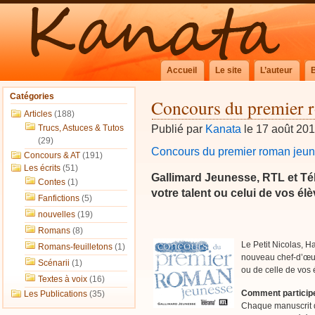
Accueil
Le site
L’auteur
Catégories
Concours du premier 
Articles
(188)
Publié par
Kanata
le 17 août 20
Trucs, Astuces & Tutos
(29)
Concours du premier roman jeu
Concours & AT
(191)
Les écrits
(51)
Gallimard Jeunesse, RTL et Tél
Contes
(1)
votre talent ou celui de vos élè
Fanfictions
(5)
nouvelles
(19)
Romans
(8)
Le Petit Nicolas, H
Romans-feuilletons
(1)
nouveau chef-d’œuvr
Scénarii
(1)
ou de celle de vos 
Textes à voix
(16)
Comment particip
Les Publications
(35)
Chaque manuscrit d