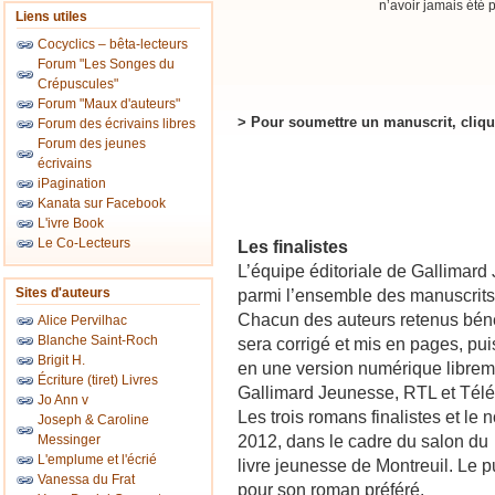
n’avoir jamais été 
Liens utiles
Cocyclics – bêta-lecteurs
Forum "Les Songes du
Crépuscules"
Forum "Maux d'auteurs"
> Pour soumettre un manuscrit, cliq
Forum des écrivains libres
Forum des jeunes
écrivains
iPagination
Kanata sur Facebook
L'ivre Book
Le Co-Lecteurs
Les finalistes
L’équipe éditoriale de Gallimard
Sites d'auteurs
parmi l’ensemble des manuscrits
Chacun des auteurs retenus bénéf
Alice Pervilhac
Blanche Saint-Roch
sera corrigé et mis en pages, pui
Brigit H.
en une version numérique libreme
Écriture (tiret) Livres
Gallimard Jeunesse, RTL et Tél
Jo Ann v
Les trois romans finalistes et le
Joseph & Caroline
2012, dans le cadre du salon du
Messinger
L'emplume et l'écrié
livre jeunesse de Montreuil. Le p
Vanessa du Frat
pour son roman préféré.