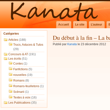
Accueil
Le site
L’auteur
Catégories
Du début à la fin – La 
Articles
(188)
Publié par
Kanata
le 23 décembre 2012
Trucs, Astuces & Tutos
(29)
Concours & AT
(191)
Les écrits
(51)
Contes
(1)
Fanfictions
(5)
nouvelles
(19)
Romans
(8)
Romans-feuilletons
(1)
Scénarii
(1)
Textes à voix
(16)
Les Publications
(35)