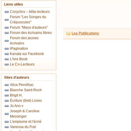
Liens utiles
Cocyclics – bêta-lecteurs
Forum "Les Songes du
Crépuscules"
Forum "Maux d'auteurs"
Forum des écrivains libres
Les Publications
Forum des jeunes
écrivains
iPagination
Kanata sur Facebook
L'ivre Book
Le Co-Lecteurs
Sites d'auteurs
Alice Pervilhac
Blanche Saint-Roch
Brigit H.
Écriture (tiret) Livres
Jo Ann v
Joseph & Caroline
Messinger
L'emplume et l'écrié
Vanessa du Frat