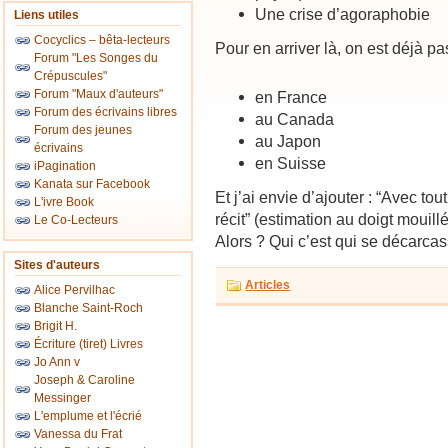
Une crise d’agoraphobie
Liens utiles
Cocyclics – bêta-lecteurs
Pour en arriver là, on est déjà pa
Forum "Les Songes du
Crépuscules"
Forum "Maux d'auteurs"
en France
Forum des écrivains libres
au Canada
Forum des jeunes
au Japon
écrivains
en Suisse
iPagination
Kanata sur Facebook
Et j’ai envie d’ajouter : “Avec tou
L'ivre Book
récit” (estimation au doigt mouill
Le Co-Lecteurs
Alors ? Qui c’est qui se décarc
Sites d'auteurs
Articles
Alice Pervilhac
Blanche Saint-Roch
Brigit H.
Écriture (tiret) Livres
Jo Ann v
Joseph & Caroline
Messinger
L'emplume et l'écrié
Vanessa du Frat