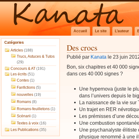
Accueil
Le site
L’auteur
Catégories
Des crocs
Articles
(188)
Publié par
Kanata
le 23 juin 201
Trucs, Astuces & Tutos
(29)
Bon, six chapitres et 40 000 sign
Concours & AT
(191)
dans ces 40 000 signes ?
Les écrits
(51)
Contes
(1)
Fanfictions
(5)
Une hypernova (juste le pl
nouvelles
(19)
dans l’univers depuis le bi
Romans
(8)
La naissance de la vie sur 
Un trajet en RER névrotiq
Romans-feuilletons
(1)
Les prémisses d’une décou
Scénarii
(1)
Une combustion spontané
Textes à voix
(16)
Une psychanalyste élitiste
Les Publications
(35)
physique renommé à une il