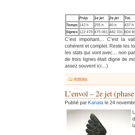
Prép.
1e jet
2e jet
Tot.
Temps
142 h
255 h
40 h
437 h
Signes
122 470
475 061
482 331
604 8
C’est important… C’est la val
cohérent et complet. Reste les l
les stats qui vont avec… non par
de trois lignes était digne de m
assez souvent ici…)
Articles
L’envol – 2e jet (phase
Publié par
Kanata
le 24 novemb
U
d
l