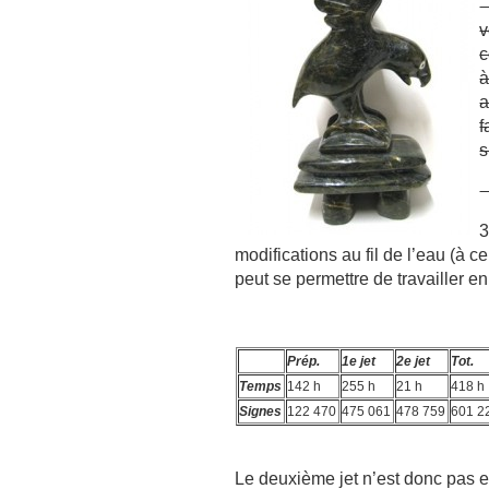
1
v
c
à
a
f
s
2
3
modifications au fil de l’eau (à ce
peut se permettre de travailler en
Prép.
1e jet
2e jet
Tot.
Temps
142 h
255 h
21 h
418 h
Signes
122 470
475 061
478 759
601 2
Le deuxième jet n’est donc pas en