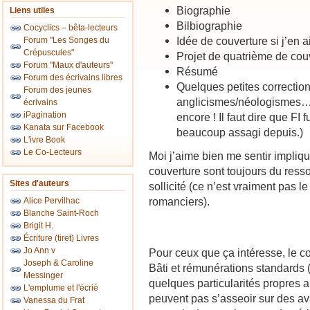
Biographie
Liens utiles
Bilbiographie
Cocyclics – bêta-lecteurs
Idée de couverture si j’en a
Forum "Les Songes du
Crépuscules"
Projet de quatrième de cou
Forum "Maux d'auteurs"
Résumé
Forum des écrivains libres
Quelques petites correctio
Forum des jeunes
anglicismes/néologismes… 
écrivains
iPagination
encore ! Il faut dire que FI
Kanata sur Facebook
beaucoup assagi depuis.)
L'ivre Book
Le Co-Lecteurs
Moi j’aime bien me sentir impliq
couverture sont toujours du resso
Sites d'auteurs
sollicité (ce n’est vraiment pas le
romanciers).
Alice Pervilhac
Blanche Saint-Roch
Brigit H.
Écriture (tiret) Livres
Jo Ann v
Pour ceux que ça intéresse, le c
Joseph & Caroline
Bâti et rémunérations standards
Messinger
quelques particularités propres a
L'emplume et l'écrié
peuvent pas s’asseoir sur des av
Vanessa du Frat