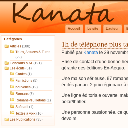
Accueil
Le site
L’auteur
Catégories
1h de téléphone plus t
Articles
(188)
Publié par
Kanata
le 29 novemb
Trucs, Astuces & Tutos
(29)
Prise de contact d’une bonne heu
Concours & AT
(191)
gérante des éditions Ex-Aequo.
Les écrits
(51)
Contes
(1)
Une maison sérieuse. 87 romans
Fanfictions
(5)
édités par an. 2 prix régionaux à 
nouvelles
(19)
Romans
(8)
Une ligne éditoriale ouverte, mai
Romans-feuilletons
(1)
polar/thriller.
Scénarii
(1)
Une personne passionnée, ce qui
Textes à voix
(16)
devoirs :
Les Publications
(35)