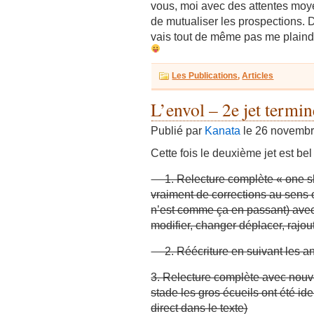
vous, moi avec des attentes moyen
de mutualiser les prospections. 
vais tout de même pas me plaindr
Les Publications
,
Articles
L’envol – 2e jet termin
Publié par
Kanata
le 26 novemb
Cette fois le deuxième jet est bel
1. Relecture complète « one shot
vraiment de corrections au sens 
n’est comme ça en passant) avec 
modifier, changer déplacer, rajou
2. Réécriture en suivant les an
3. Relecture complète avec nouvel
stade les gros écueils ont été ide
direct dans le texte)