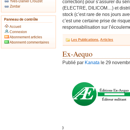
correction) pour s’assurer du sé
Yves-Daniel Crouzet
Zordar
(ELECTRE, DILICOM…) et distribu
stock (c’est rare de nos jours a
Panneau de contrôle
c’est une certaine prise de risqu
responsabilisation sur l’écouleme
Accueil
Connexion
Abonnement articles
Les Publications
,
Articles
Abonnemt commentaires
Ex-Aequo
Publié par
Kanata
le 29 novemb
)