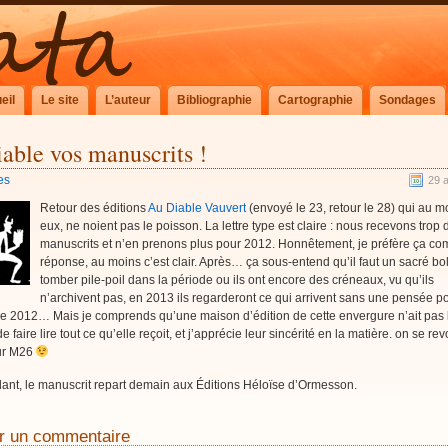
eil
Le site
L’auteur
Bibliographie
Cartographie
Sondages
able vos manuscrits !
es
29 a
Retour des éditions
Au Diable Vauvert
(envoyé le 23, retour le 28) qui au m
eux, ne noient pas le poisson. La lettre type est claire : nous recevons trop 
manuscrits et n’en prenons plus pour 2012. Honnêtement, je préfère ça c
réponse, au moins c’est clair. Après… ça sous-entend qu’il faut un sacré bo
tomber pile-poil dans la période ou ils ont encore des créneaux, vu qu’ils
n’archivent pas, en 2013 ils regarderont ce qui arrivent sans une pensée po
de 2012… Mais je comprends qu’une maison d’édition de cette envergure n’ait pas 
faire lire tout ce qu’elle reçoit, et j’apprécie leur sincérité en la matière. on se rev
ur M26
ant, le manuscrit repart demain aux Éditions Héloïse d’Ormesson.
r un commentaire