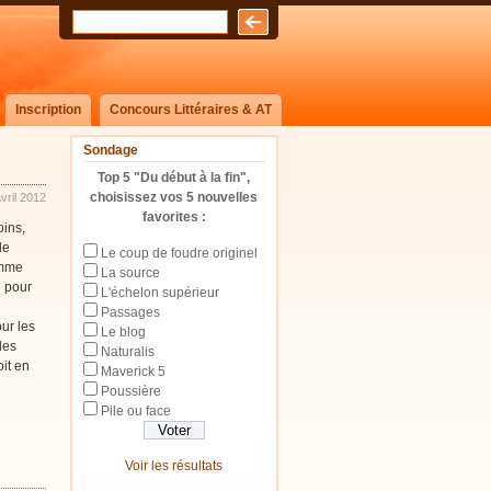
Inscription
Concours Littéraires & AT
Sondage
Top 5 "Du début à la fin",
choisissez vos 5 nouvelles
vril 2012
favorites :
oins,
de
Le coup de foudre originel
omme
La source
l pour
L'échelon supérieur
Passages
ur les
Le blog
les
Naturalis
oit en
Maverick 5
Poussière
Pile ou face
Voir les résultats