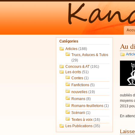
Accu
Catégories
Au di
Articles
(188)
Articl
Trucs, Astuces & Tutos
(29)
Concours & AT
(191)
Les écrits
(51)
Contes
(1)
Fanfictions
(5)
nouvelles
(19)
oubliés 
Romans
(8)
moyens de 
Romans-feuilletons
(1)
2013 po
Scénarii
(1)
En attend
Textes à voix
(16)
Les Publications
(35)
Laisse