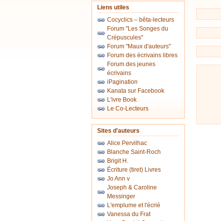
Liens utiles
Cocyclics – bêta-lecteurs
Forum "Les Songes du
Crépuscules"
Forum "Maux d'auteurs"
Forum des écrivains libres
Forum des jeunes
écrivains
iPagination
Kanata sur Facebook
L'ivre Book
Le Co-Lecteurs
Sites d'auteurs
Alice Pervilhac
Blanche Saint-Roch
Brigit H.
Écriture (tiret) Livres
Jo Ann v
Joseph & Caroline
Messinger
L'emplume et l'écrié
Vanessa du Frat