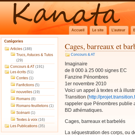
Accueil
Le site
L’auteur
Catégories
Cages, barreaux et bar
Articles
(188)
Concours & AT
Trucs, Astuces & Tutos
(29)
Imaginaire
Concours & AT
(191)
de 8 000 à 25 000 signes EC
Les écrits
(51)
Fanzine Pénombres
Contes
(1)
1er novembre 2010
Fanfictions
(5)
Voici un appel à textes et à illus
nouvelles
(19)
Transition (
http://projet.transition
Romans
(8)
rappeler que Pénombres publie a
Romans-feuilletons
(1)
BD athématiques.
Scénarii
(1)
Textes à voix
(16)
Cages, barreaux et barbelés
Les Publications
(35)
La séquestration des corps, ou d