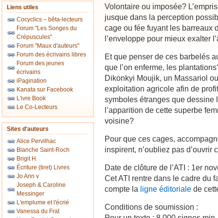
Volontaire ou imposée? L’empris
Liens utiles
jusque dans la perception possibl
Cocyclics – bêta-lecteurs
cage ou fée fuyant les barreaux 
Forum "Les Songes du
Crépuscules"
l’enveloppe pour mieux exalter l
Forum "Maux d'auteurs"
Forum des écrivains libres
Et que penser de ces barbelés au 
Forum des jeunes
que l’on enferme, les plantations?
écrivains
Dikonkyi Moujik, un Massariol ou
iPagination
exploitation agricole afin de pro
Kanata sur Facebook
L'ivre Book
symboles étranges que dessine le
Le Co-Lecteurs
l’apparition de cette superbe fe
voisine?
Sites d'auteurs
Pour que ces cages, accompagné
Alice Pervilhac
inspirent, n’oubliez pas d’ouvrir
Blanche Saint-Roch
Brigit H.
Date de clôture de l’ATI : 1er n
Écriture (tiret) Livres
Jo Ann v
Cet ATI rentre dans le cadre du
Joseph & Caroline
compte la
ligne éditoriale
de cett
Messinger
L'emplume et l'écrié
Conditions de soumission :
Vanessa du Frat
Pour un texte : 8 000 signes mi