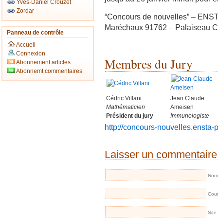
Yves-Daniel Crouzet
Zordar
“Concours de nouvelles” – ENST
Maréchaux 91762 – Palaiseau 
Panneau de contrôle
Accueil
Connexion
Membres du Jury
Abonnement articles
Abonnemt commentaires
Cédric Villani
Jean Claude
Mathématicien
Ameisen
Président du jury
Immunologiste
http://concours-nouvelles.ensta-pa
Laisser un commentaire
Nom 
Cour
Site