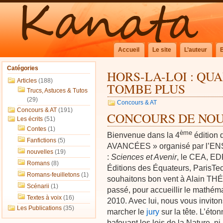
Accueil
Le site
L’auteur
Catégories
HORS-LA-LOI : QU
Articles
(188)
TOMBE PLUS
Trucs, Astuces & Tutos
(29)
Concours & AT
Concours & AT
(191)
CONCOURS DE NO
Les écrits
(51)
Contes
(1)
ème
Bienvenue dans la 4
édition
Fanfictions
(5)
AVANCÉES » organisé par l’ENST
nouvelles
(19)
:
Sciences et Avenir
, le CEA, ED
Romans
(8)
Éditions des Équateurs, ParisTe
Romans-feuilletons
(1)
souhaitons bon vent à Alain THÉ
Scénarii
(1)
passé, pour accueillir le mathém
Textes à voix
(16)
2010. Avec lui, nous vous invitons
Les Publications
(35)
marcher le
jury
sur la tête. L’éto
bafouant les lois de la Nature, n