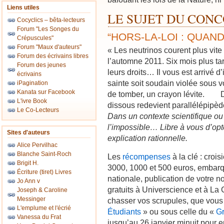
Liens utiles
LE SUJET DU CON
Cocyclics – bêta-lecteurs
Forum "Les Songes du
“HORS-LA-LOI : QUAN
Crépuscules"
Forum "Maux d'auteurs"
« Les neutrinos courent plus vite 
Forum des écrivains libres
l’automne 2011. Six mois plus tard
Forum des jeunes
leurs droits… Il vous est arrivé d
écrivains
sainte soit soudain violée sous v
iPagination
Kanata sur Facebook
de tomber, un crayon lévite. Da
L'ivre Book
dissous redevient parallélépipède.
Le Co-Lecteurs
Dans un contexte scientifique ou
l’impossible… Libre à vous d’opt
Sites d'auteurs
explication rationnelle.
Alice Pervilhac
Blanche Saint-Roch
Les
récompenses
à la clé : cro
Brigit H.
3000, 1000 et 500 euros, embarq
Écriture (tiret) Livres
nationale, publication de votre n
Jo Ann v
gratuits à Universcience et à La 
Joseph & Caroline
Messinger
chasser vos scrupules, que vous
L'emplume et l'écrié
Étudiants
» ou sous celle du «
Gr
Vanessa du Frat
jusqu’au 26 janvier minuit pour e