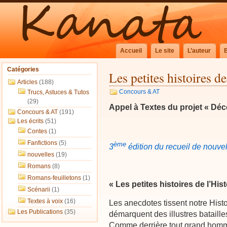
Accueil
Le site
L’auteur
Catégories
Les petites histoires de
Articles
(188)
Concours & AT
Trucs, Astuces & Tutos
(29)
Appel à Textes du projet « D
Concours & AT
(191)
Les écrits
(51)
Contes
(1)
Fanfictions
(5)
ème
3
édition du recueil de nouvel
nouvelles
(19)
Romans
(8)
Romans-feuilletons
(1)
« Les petites histoires de l’Hist
Scénarii
(1)
Textes à voix
(16)
Les anecdotes tissent notre Hist
Les Publications
(35)
démarquent des illustres bataill
Comme derrière tout grand homme