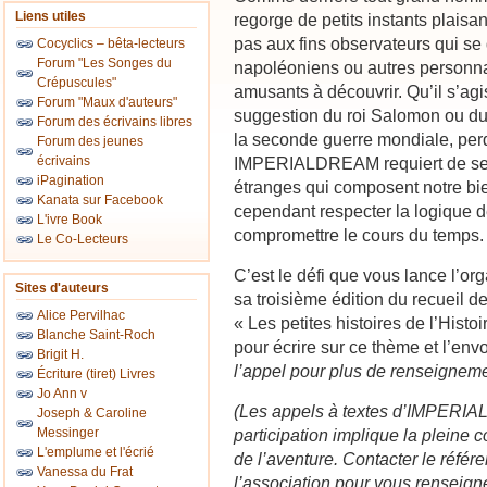
Liens utiles
regorge de petits instants plaisan
pas aux fins observateurs qui se
Cocyclics – bêta-lecteurs
Forum "Les Songes du
napoléoniens ou autres personna
Crépuscules"
amusants à découvrir. Qu’il s’ag
Forum "Maux d'auteurs"
suggestion du roi Salomon ou du
Forum des écrivains libres
la seconde guerre mondiale, perd
Forum des jeunes
écrivains
IMPERIALDREAM requiert de ses au
iPagination
étranges qui composent notre bien 
Kanata sur Facebook
cependant respecter la logique 
L'ivre Book
compromettre le cours du temps.
Le Co-Lecteurs
C’est le défi que vous lance l
Sites d'auteurs
sa troisième édition du recueil d
Alice Pervilhac
« Les petites histoires de l’Hist
Blanche Saint-Roch
pour écrire sur ce thème et l’envo
Brigit H.
l’appel pour plus de renseignem
Écriture (tiret) Livres
Jo Ann v
(Les appels à textes d’IMPERIAL
Joseph & Caroline
Messinger
participation implique la pleine
L'emplume et l'écrié
de l’aventure. Contacter le référ
Vanessa du Frat
l’association pour vous renseign