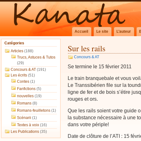
Accueil
Le site
L’auteur
Catégories
Sur les rails
Articles
(188)
Concours & AT
Trucs, Astuces & Tutos
(29)
Se termine le 15 février 2011
Concours & AT
(191)
Les écrits
(51)
Le train branquebale et vous voilà
Contes
(1)
Le Transsibérien file sur la toun
Fanfictions
(5)
ligne de fer et de bois s’étire ju
nouvelles
(19)
rouges et ors.
Romans
(8)
Que les rails soient votre guide 
Romans-feuilletons
(1)
la substance nécessaire à une t
Scénarii
(1)
dans votre périple!
Textes à voix
(16)
Les Publications
(35)
Date de clôture de l’ATI : 15 févr