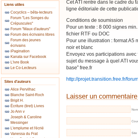
Cet ATI rentre dans le cadre du 
Liens utiles
ligne éditoriale de cette publicati
Cocyclics – bêta-lecteurs
Forum "Les Songes du
Conditions de soumission
Crépuscules"
Pour un texte : 8 000 signes min
Forum "Maux d'auteurs"
fichier RTF ou DOC
Forum des écrivains libres
Pour une illustration : format A5
Forum des jeunes
écrivains
noir et blanc
iPagination
Envoyez vos participations avec
Kanata sur Facebook
sujet du message à quel ATI vous 
L'ivre Book
base” free.fr
Le Co-Lecteurs
http://projet.transition.free.fr/f
Sites d'auteurs
Alice Pervilhac
Laisser un commentaire
Blanche Saint-Roch
Brigit H.
Écriture (tiret) Livres
Nom 
Jo Ann v
Joseph & Caroline
Cour
Messinger
L'emplume et l'écrié
Site
Vanessa du Frat