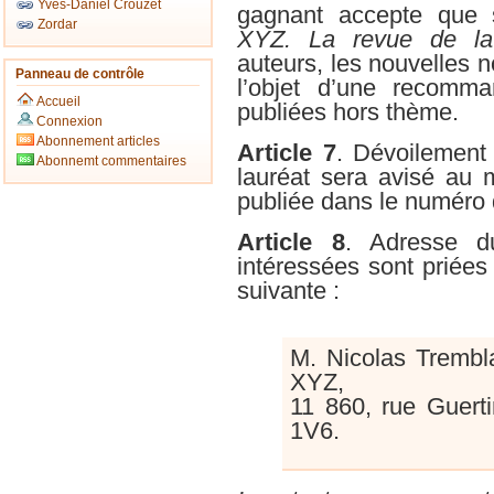
Yves-Daniel Crouzet
gagnant accepte que s
Zordar
XYZ. La revue de la
auteurs, les nouvelles n
Panneau de contrôle
l’objet d’une recomma
Accueil
publiées hors thème.
Connexion
Abonnement articles
Article 7
. Dévoilement
Abonnemt commentaires
lauréat sera avisé au m
publiée dans le numéro
Article 8
. Adresse d
intéressées sont priées 
suivante :
M. Nicolas Trembl
XYZ,
11 860, rue Guert
1V6.