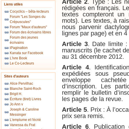
Article 2
. Type : Les no
Liens utiles
rédigées en français. Le
Cocyclics – bêta-lecteurs
textes compteront u
Forum "Les Songes du
mots). Les textes, à rai
Crépuscules"
nous parvenir dactylog
Forum "Maux d'auteurs"
lignes par page) et en 4
Forum des écrivains libres
Forum des jeunes
écrivains
Article 3
. Date limite 
iPagination
manuscrits (le cachet de 
Kanata sur Facebook
au 31 décembre 2012.
L'ivre Book
Le Co-Lecteurs
Article 4
. Identificati
expédiées sous pseu
Sites d'auteurs
enveloppe cachetée
Alice Pervilhac
d’inscription. Les part
Blanche Saint-Roch
remplir le bulletin d’in
Brigit H.
les pages de la revue.
Écriture (tiret) Livres
Jo Ann v
Article 5
. Prix : À l’oc
Joseph & Caroline
Messinger
prix sera remis.
L'emplume et l'écrié
Vanessa du Frat
Article 6
. Publication