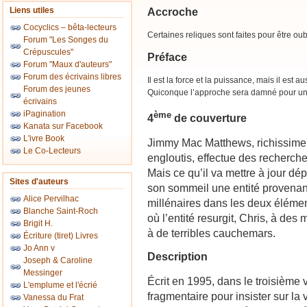
Liens utiles
Accroche
Cocyclics – bêta-lecteurs
Certaines reliques sont faites pour être oub
Forum "Les Songes du
Crépuscules"
Préface
Forum "Maux d'auteurs"
Forum des écrivains libres
Il est la force et la puissance, mais il est a
Forum des jeunes
Quiconque l’approche sera damné pour une
écrivains
iPagination
ème
4
de couverture
Kanata sur Facebook
L'ivre Book
Jimmy Mac Matthews, richissime 
Le Co-Lecteurs
engloutis, effectue des recherch
Mais ce qu’il va mettre à jour dép
Sites d'auteurs
son sommeil une entité provenan
Alice Pervilhac
millénaires dans les deux éléme
Blanche Saint-Roch
où l’entité resurgit, Chris, à des 
Brigit H.
à de terribles cauchemars.
Écriture (tiret) Livres
Jo Ann v
Description
Joseph & Caroline
Messinger
Écrit en 1995, dans le troisième vo
L'emplume et l'écrié
fragmentaire pour insister sur l
Vanessa du Frat