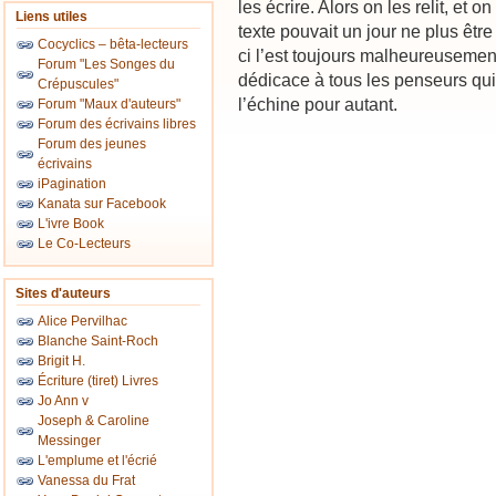
les écrire. Alors on les relit, et 
Liens utiles
texte pouvait un jour ne plus être
Cocyclics – bêta-lecteurs
ci l’est toujours malheureusement
Forum "Les Songes du
dédicace à tous les penseurs qu
Crépuscules"
l’échine pour autant.
Forum "Maux d'auteurs"
Forum des écrivains libres
Forum des jeunes
écrivains
iPagination
Kanata sur Facebook
L'ivre Book
Le Co-Lecteurs
Sites d'auteurs
Alice Pervilhac
Blanche Saint-Roch
Brigit H.
Écriture (tiret) Livres
Jo Ann v
Joseph & Caroline
Messinger
L'emplume et l'écrié
Vanessa du Frat