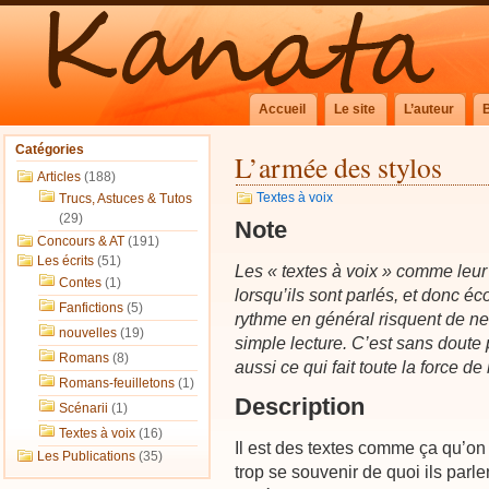
Accueil
Le site
L’auteur
Catégories
L’armée des stylos
Articles
(188)
Textes à voix
Trucs, Astuces & Tutos
(29)
Note
Concours & AT
(191)
Les écrits
(51)
Les « textes à voix » comme leur 
Contes
(1)
lorsqu’ils sont parlés, et donc éco
Fanfictions
(5)
rythme en général risquent de ne
nouvelles
(19)
simple lecture. C’est sans doute 
Romans
(8)
aussi ce qui fait toute la force de 
Romans-feuilletons
(1)
Description
Scénarii
(1)
Textes à voix
(16)
Il est des textes comme ça qu’on
Les Publications
(35)
trop se souvenir de quoi ils parl