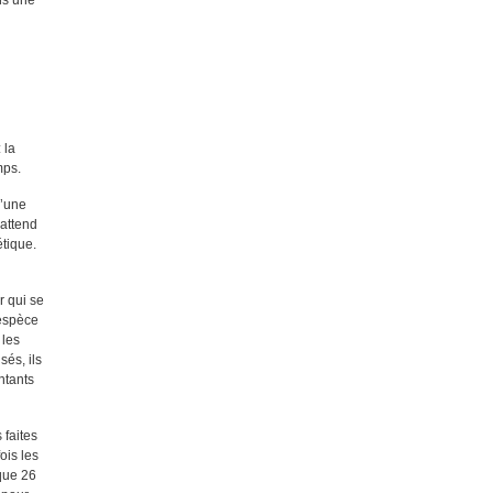
ns une
 la
mps.
d’une
 attend
étique.
r qui se
 espèce
 les
és, ils
ntants
 faites
ois les
que 26