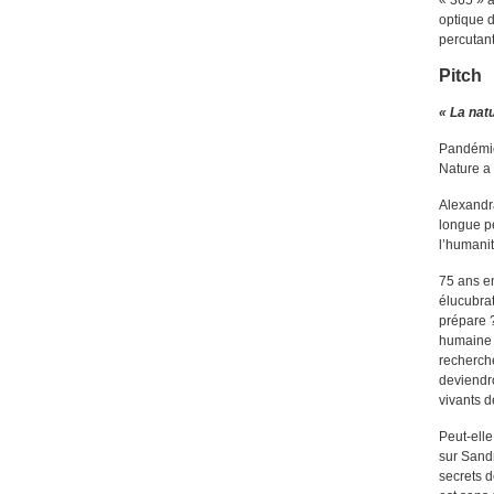
« 365 » a
optique d
percutant
Pitch
« La natu
Pandémies
Nature a 
Alexandra
longue pé
l’humanit
75 ans en
élucubrat
prépare ?
humaine q
recherche
deviendr
vivants d
Peut-elle
sur Sandr
secrets d