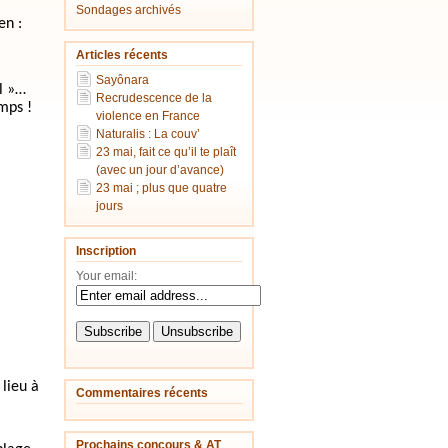
Sondages archivés
en :
Articles récents
Sayônara
ol »…
Recrudescence de la
mps !
violence en France
Naturalis : La couv’
23 mai, fait ce qu’il te plaît
(avec un jour d’avance)
23 mai ; plus que quatre
jours
Inscription
Your email:
lieu à
Commentaires récents
Prochains concours & AT