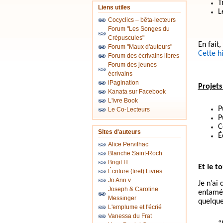
T
Liens utiles
L
Cocyclics – bêta-lecteurs
Forum "Les Songes du
Crépuscules"
En fait,
Forum "Maux d'auteurs"
Cette h
Forum des écrivains libres
Forum des jeunes
écrivains
iPagination
Projets
Kanata sur Facebook
L'ivre Book
P
Le Co-Lecteurs
P
C
Sites d'auteurs
É
Alice Pervilhac
Blanche Saint-Roch
Brigit H.
Et le t
Écriture (tiret) Livres
Jo Ann v
Je n’ai 
Joseph & Caroline
entamée
Messinger
quelque
L'emplume et l'écrié
Vanessa du Frat