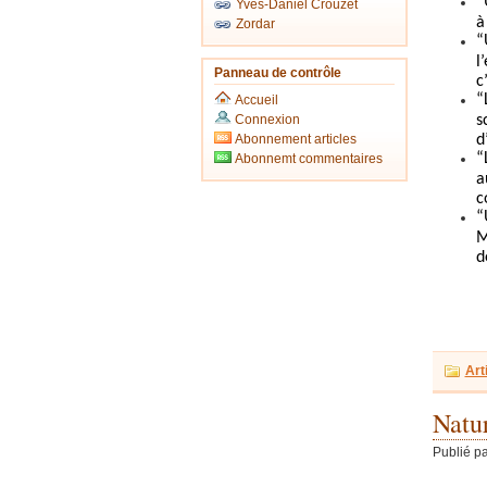
“
Yves-Daniel Crouzet
à
Zordar
“
l
Panneau de contrôle
c
“
Accueil
Connexion
s
Abonnement articles
d
“
Abonnemt commentaires
a
c
“
M
d
Art
Natu
Publié p