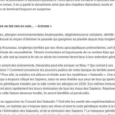
vec la publication d’épisodes quotidiens. Revu après une trentaine d’épisodes da
e roman, il en a gardé le dynamisme ainsi que des chapitres (épisodes) courts et
s se terminant toujours en suspense.
re ne fait rien en vain… – Aristote »
, allergies environnementales foudroyantes, dégénérescence cellulaire, stérilité :
trouvé le moyen d’éliminer le parasite qui gangrène sa planète depuis trop longte
 Rousseau, longtemps terrifiée par ses rêves apocalyptiques prémonitoires, sort 
riode de neurasthénie. Témoin involontaire et impuissante de ce sombre futur qui
é, elle sait qu’avant la fin de ce siècle les hommes feront face à leur extinction gén
 amont des événements, Alexandra peut-elle enrayer ce fléau ? Qui croirait à ses
ions ? Comment convaincre les pouvoirs publics de notre époque du terrible aveni
 Pour elle, la solution est ailleurs et réside avec les mystérieux « Naturalis ». Une
ui a toujours côtoyé les Sapiens, mais ne sera révélée aux yeux de tous qu’après
s génétiques induites par la lutte contre les allergies en 2026. Eux-mêmes immunis
ont alors rapidement les boucs émissaires de tous les maux des Sapiens. Représe
e cette Nature devenue hostile, ils seront identifiés et persécutés.
 se rapprocher du Conseil des Naturalis ? Doit-elle les avertir des expérimentations
ine, un hybride qui s’impose dans ses rêves et dont le code génétique recèle à la f
e l’élimination des Naturalis, et de la rémission des Sapiens ? Le marqueur généti