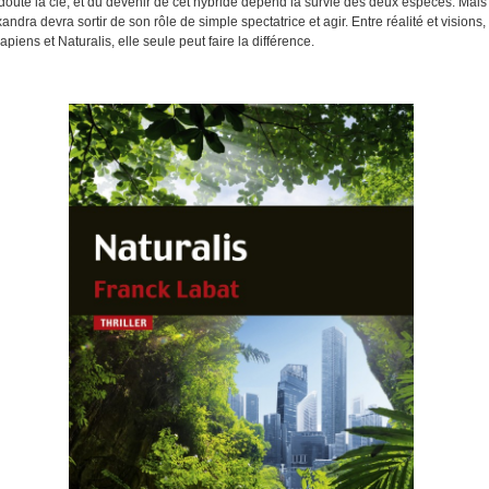
doute la clé, et du devenir de cet hybride dépend la survie des deux espèces. Mais
xandra devra sortir de son rôle de simple spectatrice et agir. Entre réalité et visions,
Sapiens et Naturalis, elle seule peut faire la différence.