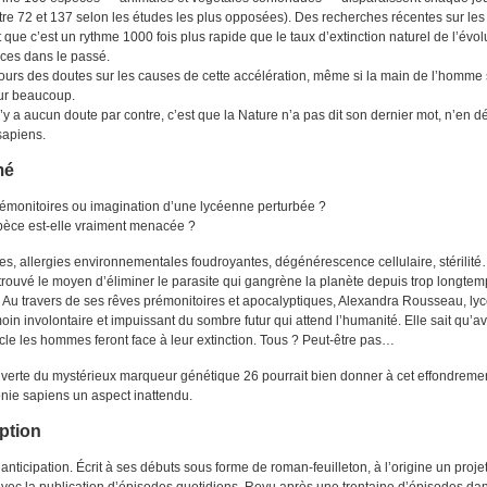
tre 72 et 137 selon les études les plus opposées). Des recherches récentes sur les 
 que c’est un rythme 1000 fois plus rapide que le taux d’extinction naturel de l’évol
ces dans le passé.
ujours des doutes sur les causes de cette accélération, même si la main de l’homm
our beaucoup.
n’y a aucun doute par contre, c’est que la Nature n’a pas dit son dernier mot, n’en d
apiens.
mé
émonitoires ou imagination d’une lycéenne perturbée ?
pèce est-elle vraiment menacée ?
s, allergies environnementales foudroyantes, dégénérescence cellulaire, stérilit
trouvé le moyen d’éliminer le parasite qui gangrène la planète depuis trop longtem
 Au travers de ses rêves prémonitoires et apocalyptiques, Alexandra Rousseau, ly
moin involontaire et impuissant du sombre futur qui attend l’humanité. Elle sait qu’av
ècle les hommes feront face à leur extinction. Tous ? Peut-être pas…
verte du mystérieux marqueur génétique 26 pourrait bien donner à cet effondreme
nie sapiens un aspect inattendu.
ption
d’anticipation. Écrit à ses débuts sous forme de roman-feuilleton, à l’origine un proje