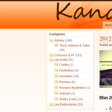
Accu
Catégories
2012
Articles
(188)
Publié p
Trucs, Astuces & Tutos
(29)
Concours & AT
(191)
Les écrits
(51)
Contes
(1)
Fanfictions
(5)
nouvelles
(19)
Romans
(8)
Romans-feuilletons
(1)
Scénarii
(1)
Bilan 2
Textes à voix
(16)
Les Publications
(35)
É