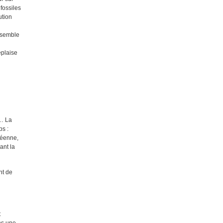
fossiles
ution
e semble
éplaise
é… La
ps :
céenne,
ant la
nt de
t