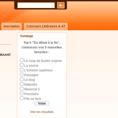
Inscription
Concours Littéraires & AT
Sondage
Top 5 "Du début à la fin",
choisissez vos 5 nouvelles
favorites :
 Nouvel
Le coup de foudre originel
La source
L'échelon supérieur
Passages
Le blog
Naturalis
Maverick 5
Poussière
Pile ou face
Voir les résultats