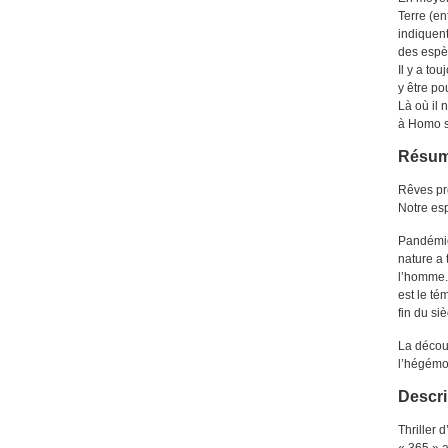
Terre (en
indiquent
des espè
Il y a to
y être p
Là où il 
à Homo s
Résu
Rêves pr
Notre es
Pandémie
nature a 
l’homme.
est le té
fin du si
La décou
l’hégémo
Descri
Thriller 