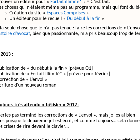
rouver un éditeur pour «
Forfait illimité*
» = C’est fait.
es choses qui n’étaient même pas au programme, mais qui font du bi
Création du site «
Espaces Comprises
»
Un éditeur pour le recueil «
Du début à la fin
»
 la seule chose que je n’ai pas tenue : faire les corrections de « L’env
istoire d’avocat
, bien que passionnante, m’a pris beaucoup trop de te
 2013 :
ublication de « du début à la fin » [prévue Q1]
ublication de « Forfait illimité* » [prévue pour février]
orrection de « L’envol »
criture d’un nouveau roman
oujours très attendu « bêtisier » 2012 :
certes pas terminé les corrections de « L’envol », mais je les ai bien
s puisque le deuxième jet est écrit, et comme toujours… cela donne 
s crises de rire devant le clavier…