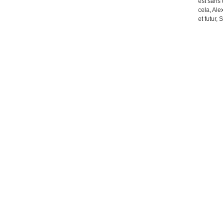
est sans 
cela, Ale
et futur, 