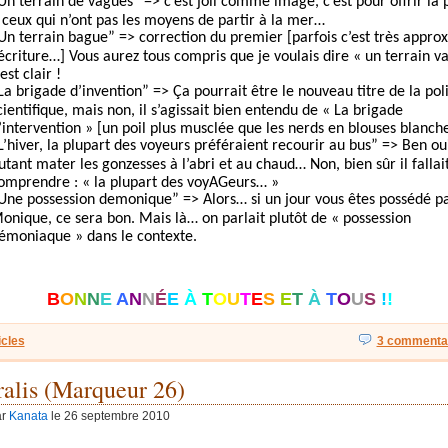
Un terrain de vagues” => c’est joli comme image, c’est pour offrir la 
 ceux qui n’ont pas les moyens de partir à la mer…
Un terrain bague” => correction du premier [parfois c’est très approx
’écriture…] Vous aurez tous compris que je voulais dire « un terrain v
’est clair !
La brigade d’invention” => Ça pourrait être le nouveau titre de la pol
cientifique, mais non, il s’agissait bien entendu de « La brigade
’intervention » [un poil plus musclée que les nerds en blouses blanch
L’hiver, la plupart des voyeurs préféraient recourir au bus” => Ben ou
utant mater les gonzesses à l’abri et au chaud… Non, bien sûr il fallai
omprendre : « la plupart des voyAGeurs… »
Une possession demonique” => Alors… si un jour vous êtes possédé p
onique, ce sera bon. Mais là… on parlait plutôt de « possession
émoniaque » dans le contexte.
B
O
N
N
E
A
N
N
É
E
À
T
O
U
T
E
S
E
T
À
T
O
U
S
!
!
icles
3 commentai
ralis (Marqueur 26)
ar
Kanata
le 26 septembre 2010