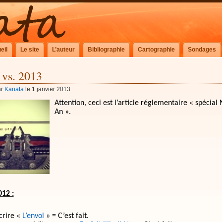
eil
Le site
L’auteur
Bibliographie
Cartographie
Sondages
 vs. 2013
ar
Kanata
le 1 janvier 2013
Attention, ceci est l’article réglementaire « spécial
An ».
012 :
crire «
L’envol
» = C’est fait.