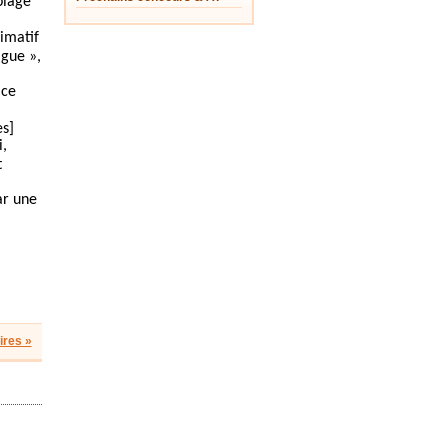
plage
imatif
ague »,
ice
es]
i,
t
ar une
res »