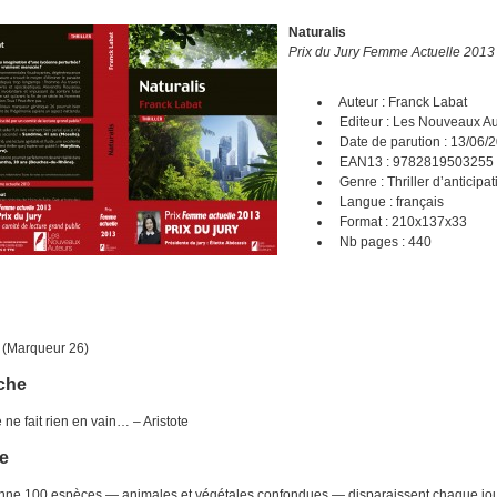
Naturalis
Prix du Jury Femme Actuelle 2013
Auteur : Franck Labat
Editeur : Les Nouveaux Au
Date de parution : 13/06/
EAN13 : 9782819503255
Genre : Thriller d’anticipat
Langue : français
Format : 210x137x33
Nb pages : 440
s (Marqueur 26)
che
 ne fait rien en vain… – Aristote
e
ne 100 espèces — animales et végétales confondues — disparaissent chaque jou