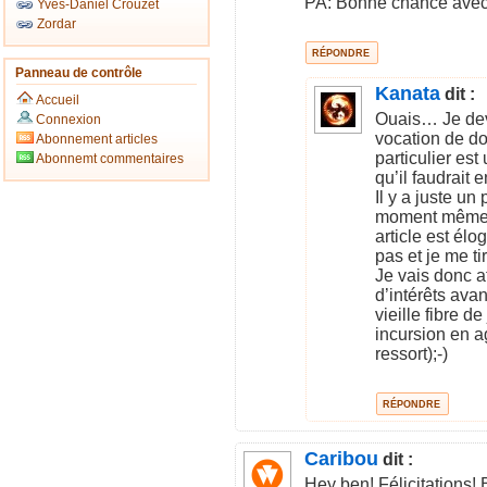
PA: Bonne chance avec l
Yves-Daniel Crouzet
Zordar
RÉPONDRE
Panneau de contrôle
Kanata
dit :
Accueil
Ouais… Je devr
Connexion
vocation de do
Abonnement articles
particulier est
Abonnemt commentaires
qu’il faudrait e
Il y a juste u
moment même a
article est élog
pas et je me t
Je vais donc at
d’intérêts avan
vieille fibre d
incursion en a
ressort);-)
RÉPONDRE
Caribou
dit :
Hey ben! Félicitations! 