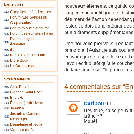
Liens utiles
nouveaux éléments, ce qui du c
Cocyclics – bêta-lecteurs
l’aspect sociopolitique de l’histo
Forum "Les Songes du
détriment de l’action cependant, 
Crépuscules"
rester. Je dois donc intégrer des
Forum "Maux d'auteurs"
brin d’éléments supplémentaires 
Forum des écrivains libres
Forum des jeunes
Une nouvelle preuve, s’il en faut 
écrivains
primordial ! Autant je suis coulant
iPagination
Kanata sur Facebook
écrivain qui se respecte se doit
L'ivre Book
l’avoir écrit plutôt qu’à le couch
Le Co-Lecteurs
de faire article sur “le premier c
Sites d'auteurs
4 commentaires sur “En
Alice Pervilhac
Blanche Saint-Roch
Brigit H.
Caribou
Écriture (tiret) Livres
dit :
Jo Ann v
Hey toué, ca se peux-tu 
Joseph & Caroline
crâne »?
Messinger
Moué!
L'emplume et l'écrié
Vanessa du Frat