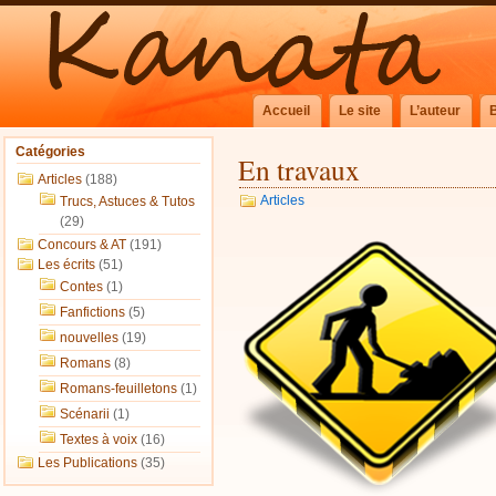
Accueil
Le site
L’auteur
Catégories
En travaux
Articles
(188)
Articles
Trucs, Astuces & Tutos
(29)
Concours & AT
(191)
Les écrits
(51)
Contes
(1)
Fanfictions
(5)
nouvelles
(19)
Romans
(8)
Romans-feuilletons
(1)
Scénarii
(1)
Textes à voix
(16)
Les Publications
(35)