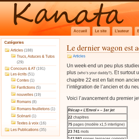
Accueil
Le site
L’auteur
Catégories
Le dernier wagon est 
Articles
(188)
Articles
Trucs, Astuces & Tutos
(29)
Un week-end un peu plus studieu
Concours & AT
(191)
plus
. Et surtout
(who’s your daddy?)
Les écrits
(51)
chapitre 22 est en fait mon ancie
Contes
(1)
l’intégration de l’ancien et du ne
Fanfictions
(5)
nouvelles
(19)
Voici l’avancement du premier je
Romans
(8)
Romans-feuilletons
(1)
Récap « L’Envol » – 1er jet
Scénarii
(1)
22
chapitres
Textes à voix
(16)
75
pages (modèle x1,5 interligne)
Les Publications
(35)
23 741
mots
142 593
signes (espaces compris)