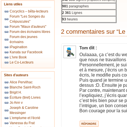
Liens utiles
981
paragraphes
Cocyclics – bêta-lecteurs
2 361
Lignes
Forum "Les Songes du
93
heures
Crépuscules"
Forum "Maux d'auteurs"
2 commentaires sur “Le
Forum des écrivains libres
Forum des jeunes
écrivains
iPagination
dit :
Tom
Kanata sur Facebook
Oulaaaa, ça c’est du w
L'ivre Book
que nous ne travaillons
Le Co-Lecteurs
Personnellement, je sui
et à mesure, j’écris un b
écris, le modifie puis co
Sites d'auteurs
Puis quand je termine un
Alice Pervilhac
dessus :D. Ensuite je p
Blanche Saint-Roch
Par contre, maintenant 
Brigit H.
l’expliquiez, j’écris 
Écriture (tiret) Livres
c’est très bien pour se
Jo Ann v
l’intrigue, un bon conse
Joseph & Caroline
Bon courage pour la sui
Messinger
L'emplume et l'écrié
Vanessa du Frat
RÉPONDRE