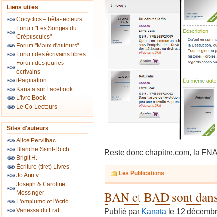
Liens utiles
Cocyclics – bêta-lecteurs
Forum "Les Songes du
Crépuscules"
Forum "Maux d'auteurs"
Forum des écrivains libres
Forum des jeunes
écrivains
iPagination
Kanata sur Facebook
L'ivre Book
Le Co-Lecteurs
Sites d'auteurs
Alice Pervilhac
Blanche Saint-Roch
Reste donc chapitre.com, la FNA
Brigit H.
Écriture (tiret) Livres
Les Publications
Jo Ann v
Joseph & Caroline
BAN et BAD sont dans
Messinger
L'emplume et l'écrié
Vanessa du Frat
Publié par
Kanata
le 12 décemb