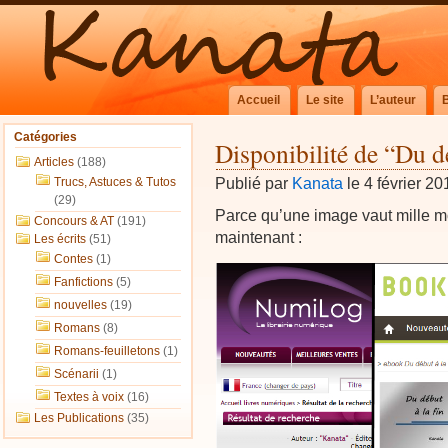
Accueil
Le site
L’auteur
Catégories
Disponibilité de “Du dé
Articles
(188)
Publié par
Kanata
le 4 février 20
Trucs, Astuces & Tutos
(29)
Parce qu’une image vaut mille mot
Concours & AT
(191)
maintenant :
Les écrits
(51)
Contes
(1)
Fanfictions
(5)
nouvelles
(19)
Romans
(8)
Romans-feuilletons
(1)
Scénarii
(1)
Textes à voix
(16)
Les Publications
(35)