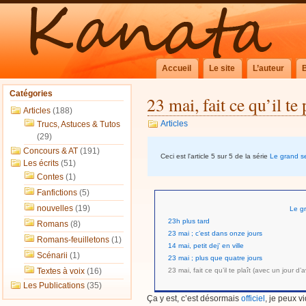
Accueil
Le site
L’auteur
Catégories
23 mai, fait ce qu’il te
Articles
(188)
Articles
Trucs, Astuces & Tutos
(29)
Concours & AT
(191)
Ceci est l'article 5 sur 5 de la série
Le grand s
Les écrits
(51)
Contes
(1)
Fanfictions
(5)
nouvelles
(19)
Le g
23h plus tard
Romans
(8)
23 mai ; c’est dans onze jours
Romans-feuilletons
(1)
14 mai, petit dej’ en ville
Scénarii
(1)
23 mai ; plus que quatre jours
Textes à voix
(16)
23 mai, fait ce qu’il te plaît (avec un jour d
Les Publications
(35)
Ça y est, c’est désormais
officiel
, je peux 