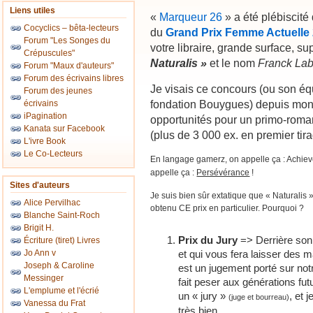
Liens utiles
«
Marqueur 26
» a été plébiscité
Cocyclics – bêta-lecteurs
du
Grand Prix Femme Actuelle
Forum "Les Songes du
votre libraire, grande surface, s
Crépuscules"
Naturalis »
et le nom
Franck Lab
Forum "Maux d'auteurs"
Forum des écrivains libres
Je visais ce concours (ou son équ
Forum des jeunes
fondation Bouygues) depuis mon
écrivains
iPagination
opportunités pour un primo-roman
Kanata sur Facebook
(plus de 3 000 ex. en premier tira
L'ivre Book
Le Co-Lecteurs
En langage gamerz, on appelle ça : Achie
appelle ça :
Persévérance
!
Sites d'auteurs
Je suis bien sûr extatique que « Naturalis » 
Alice Pervilhac
obtenu CE prix en particulier. Pourquoi ?
Blanche Saint-Roch
Brigit H.
Prix du Jury
=> Derrière son 
Écriture (tiret) Livres
Jo Ann v
et qui vous fera laisser des m
Joseph & Caroline
est un jugement porté sur not
Messinger
fait peser aux générations fu
L'emplume et l'écrié
un « jury »
, et 
(juge et bourreau)
Vanessa du Frat
très bien.