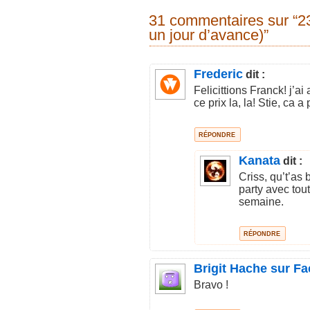
31 commentaires sur “23 m
un jour d’avance)”
Frederic
dit :
Felicittions Franck! j’a
ce prix la, la! Stie, ca a
RÉPONDRE
Kanata
dit :
Criss, qu’t’as
party avec tout
semaine.
RÉPONDRE
Brigit Hache sur F
Bravo !