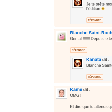
Je te prête mo
l’édition
RÉPONDRE
Blanche Saint-Roc
Génial !!!!!!! Depuis le t
RÉPONDRE
Kanata
dit :
Blanche Saint-
RÉPONDRE
Kame
dit :
OMG !
Et dire que tu attends 