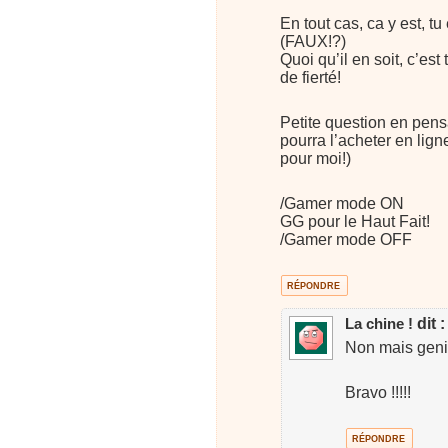
En tout cas, ca y est, t
(FAUX!?)
Quoi qu’il en soit, c’es
de fierté!
Petite question en pen
pourra l’acheter en lig
pour moi!)
/Gamer mode ON
GG pour le Haut Fait!
/Gamer mode OFF
RÉPONDRE
dit :
La chine !
Non mais genial
Bravo !!!!!
RÉPONDRE