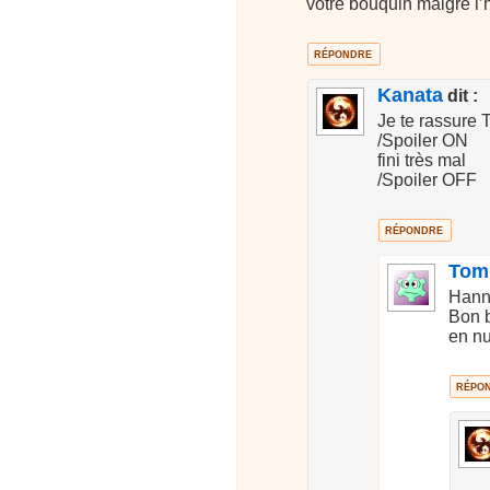
votre bouquin malgré l’h
RÉPONDRE
Kanata
dit :
Je te rassure 
/Spoiler ON
fini très mal
/Spoiler OFF
RÉPONDRE
Tom
Hannn
Bon b
en n
RÉPO