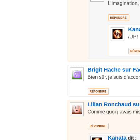
L’imagination, 
RÉPONDRE
Kan
/UP!
RÉPO
Brigit Hache sur F
Bien sûr, je suis d’acco
RÉPONDRE
Lilian Ronchaud s
Comme quoi j’avais mis
RÉPONDRE
Kanata
dit :