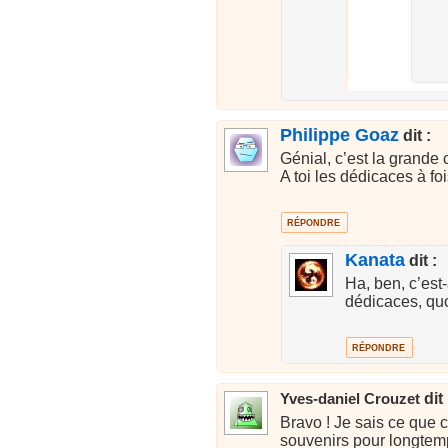
Philippe Goaz
dit :
Génial, c’est la grande 
A toi les dédicaces à foi
RÉPONDRE
Kanata
dit :
Ha, ben, c’est
dédicaces, quo
RÉPONDRE
dit 
Yves-daniel Crouzet
Bravo ! Je sais ce que 
souvenirs pour longtem