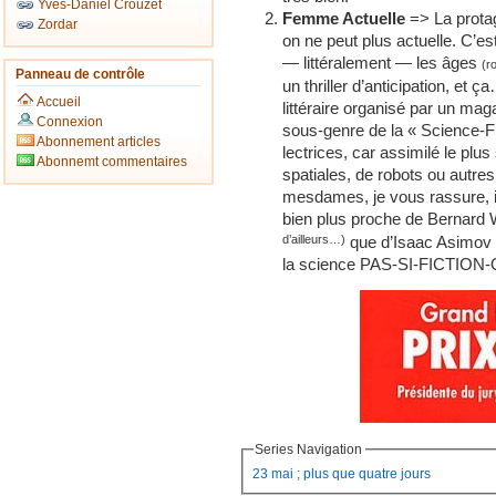
Yves-Daniel Crouzet
Femme Actuelle
=> La protag
Zordar
on ne peut plus actuelle. C’es
— littéralement — les âges
(r
Panneau de contrôle
un thriller d’anticipation, e
Accueil
littéraire organisé par un maga
Connexion
sous-genre de la « Science-Fi
Abonnement articles
lectrices, car assimilé le plu
Abonnemt commentaires
spatiales, de robots ou autres
mesdames, je vous rassure, il 
bien plus proche de Bernard
d’ailleurs…)
que d’Isaac Asimov ou
la science PAS-SI-FICTIO
Series Navigation
23 mai ; plus que quatre jours