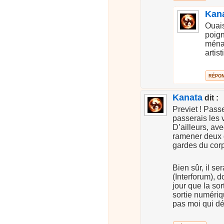
Kan
Ouai
poign
ménag
artis
RÉPO
Kanata
dit :
Previet ! Pass
passerais les 
D’ailleurs, av
ramener deux
gardes du corps
Bien sûr, il se
(Interforum), 
jour que la sor
sortie numéri
pas moi qui dé