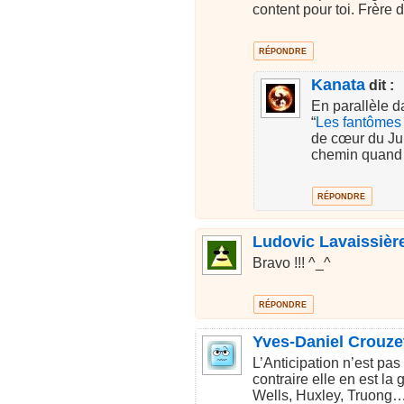
content pour toi. Frère 
RÉPONDRE
Kanata
dit :
En parallèle 
“
Les fantômes
de cœur du Jur
chemin quand l
RÉPONDRE
Ludovic Lavaissièr
Bravo !!! ^_^
RÉPONDRE
Yves-Daniel Crouze
L’Anticipation n’est pas
contraire elle en est la 
Wells, Huxley, Truong