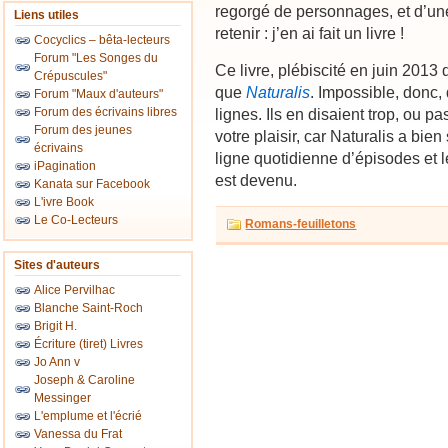
regorgé de personnages, et d’une
Liens utiles
retenir : j’en ai fait un livre !
Cocyclics – bêta-lecteurs
Forum "Les Songes du
Ce livre, plébiscité en juin 2013
Crépuscules"
que
Naturalis
. Impossible, donc,
Forum "Maux d'auteurs"
Forum des écrivains libres
lignes. Ils en disaient trop, ou p
Forum des jeunes
votre plaisir, car Naturalis a bi
écrivains
ligne quotidienne d’épisodes et le 
iPagination
est devenu.
Kanata sur Facebook
L'ivre Book
Le Co-Lecteurs
Romans-feuilletons
Sites d'auteurs
Alice Pervilhac
Blanche Saint-Roch
Brigit H.
Écriture (tiret) Livres
Jo Ann v
Joseph & Caroline
Messinger
L'emplume et l'écrié
Vanessa du Frat