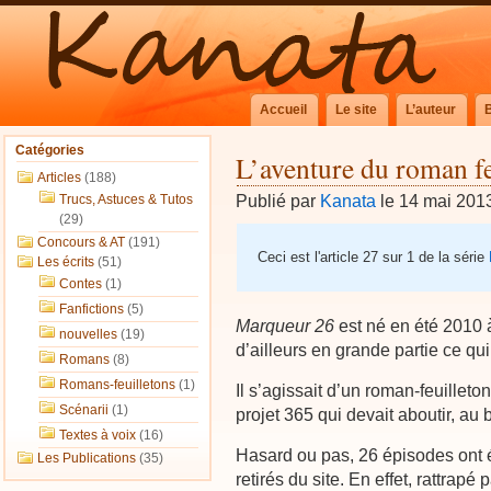
Accueil
Le site
L’auteur
Catégories
L’aventure du roman fe
Articles
(188)
Publié par
Kanata
le 14 mai 201
Trucs, Astuces & Tutos
(29)
Concours & AT
(191)
Ceci est l'article 27 sur 1 de la série
Les écrits
(51)
Contes
(1)
Fanfictions
(5)
Marqueur 26
est né en été 2010 à
nouvelles
(19)
d’ailleurs en grande partie ce qu
Romans
(8)
Romans-feuilletons
(1)
Il s’agissait d’un roman-feuillet
Scénarii
(1)
projet 365 qui devait aboutir, au
Textes à voix
(16)
Hasard ou pas, 26 épisodes ont ét
Les Publications
(35)
retirés du site. En effet, rattrapé 