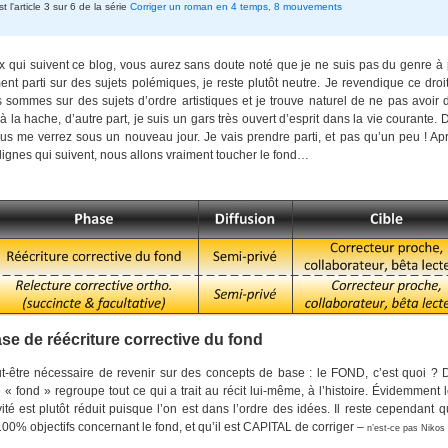
t l'article 3 sur 6 de la série
Corriger un roman en 4 temps, 8 mouvements
x qui suivent ce blog, vous aurez sans doute noté que je ne suis pas du genre à
nt parti sur des sujets polémiques, je reste plutôt neutre. Je revendique ce droi
 sommes sur des sujets d’ordre artistiques et je trouve naturel de ne pas avoir 
à la hache, d’autre part, je suis un gars très ouvert d’esprit dans la vie courante. 
ous me verrez sous un nouveau jour. Je vais prendre parti, et pas qu’un peu ! Apr
lignes qui suivent, nous allons vraiment toucher le fond…
se de réécriture corrective du fond
eut-être nécessaire de revenir sur des concepts de base : le FOND, c’est quoi ?
 « fond » regroupe tout ce qui a trait au récit lui-même, à l’histoire. Évidemment 
vité est plutôt réduit puisque l’on est dans l’ordre des idées. Il reste cependant 
00% objectifs concernant le fond, et qu’il est CAPITAL de corriger –
n’est-ce pas Nikos