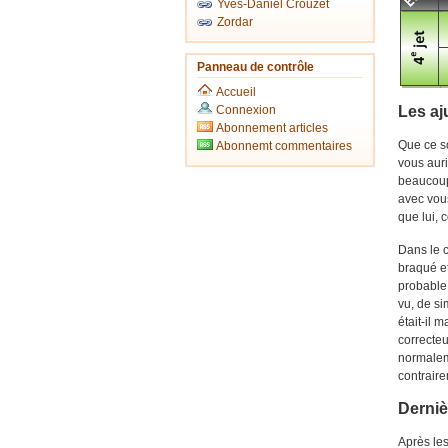
Yves-Daniel Crouzet
Zordar
Panneau de contrôle
Accueil
Connexion
Les aj
Abonnement articles
Que ce so
Abonnemt commentaires
vous auri
beaucoup 
avec vous
que lui, 
Dans le c
braqué e
probable,
vu, de si
était-il 
correcteu
normalem
contraire
Derniè
Après les