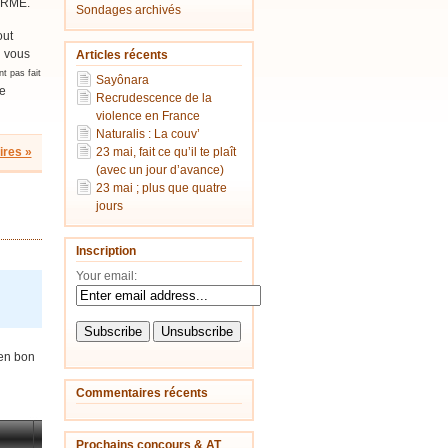
FORME.
Sondages archivés
out
i vous
Articles récents
t pas fait
Sayônara
ve
Recrudescence de la
violence en France
Naturalis : La couv’
res »
23 mai, fait ce qu’il te plaît
(avec un jour d’avance)
23 mai ; plus que quatre
jours
Inscription
Your email:
 en bon
Commentaires récents
Prochains concours & AT