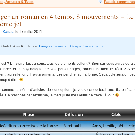
cs, Astuces & Tutos
Pas de commentai
iger un roman en 4 temps, 8 mouvements – Le
ième jet
ar
Kanata
le 17 juillet 2011
t l'article 4 sur 6 de la série
Corriger un roman en 4 temps, 8 mouvements
 est ? L’histoire fait du sens, tous les éléments collent ? Bien sûr vous aurez eu à
 la force et la psychologie de vos personnages, portent-ils bien le récit ? Alo
nt, après le fond il faut maintenant se pencher sur la forme. Cet article sera un peu 
coup à dire.
t comme la série d’articles de conception, je vous concocterai une fiche récapi
. Ce n’est pas par altruisme, je mets juste mes outils de travail à jour.