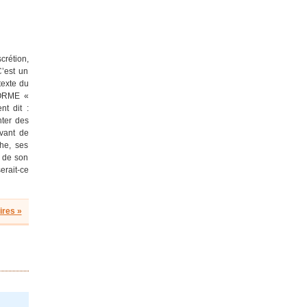
crétion,
C’est un
texte du
FORME «
t dit :
nter des
avant de
he, ses
 de son
erait-ce
res »