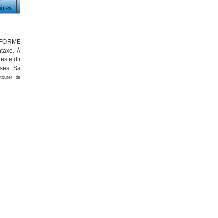
la FORME
ntaxe. À
reste du
uses. Sa
tourer de