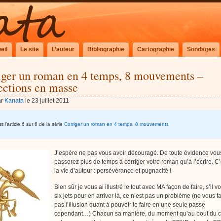
eil
Le site
L’auteur
Bibliographie
Cartographie
Sondages
iger un roman en 4 temps, 8 mouvements –
ections en masse
ar
Kanata
le 23 juillet 2011
t l'article 6 sur 6 de la série
Corriger un roman en 4 temps, 8 mouvements
J’espère ne pas vous avoir découragé. De toute évidence vou
passerez plus de temps à corriger votre roman qu’à l’écrire. C’
la vie d’auteur : persévérance et pugnacité !
Bien sûr je vous ai illustré le tout avec MA façon de faire, s’il v
six jets pour en arriver là, ce n’est pas un problème (ne vous fa
pas l’illusion quant à pouvoir le faire en une seule passe
cependant…) Chacun sa manière, du moment qu’au bout du 