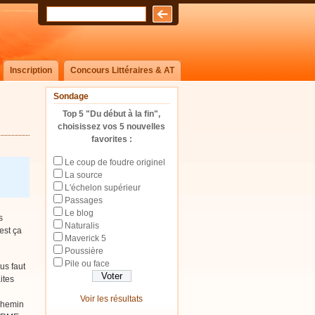
Inscription
Concours Littéraires & AT
Sondage
Top 5 "Du début à la fin",
choisissez vos 5 nouvelles
favorites :
Le coup de foudre originel
La source
L'échelon supérieur
Passages
Le blog
s
Naturalis
est ça
Maverick 5
Poussière
Pile ou face
ous faut
ites
Voir les résultats
chemin