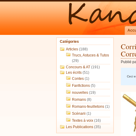
Accu
Catégories
Corr
Articles
(188)
Corr
Trucs, Astuces & Tutos
(29)
Publié p
Concours & AT
(191)
Les écrits
(51)
Ceci es
Contes
(1)
Fanfictions
(5)
nouvelles
(19)
Romans
(8)
Romans-feuilletons
(1)
Scénarii
(1)
Textes à voix
(16)
Les Publications
(35)