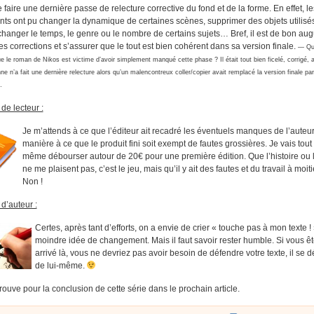
e faire une dernière passe de relecture corrective du fond et de la forme. En effet, le
ts ont pu changer la dynamique de certaines scènes, supprimer des objets utilisé
changer le temps, le genre ou le nombre de certains sujets… Bref, il est de bon au
les corrections et s’assurer que le tout est bien cohérent dans sa version finale.
— Qui
e le roman de Nikos est victime d’avoir simplement manqué cette phase ? Il était tout bien ficelé, corrigé,
e n’a fait une dernière relecture alors qu’un malencontreux coller/copier avait remplacé la version finale par
…
de lecteur :
Je m’attends à ce que l’éditeur ait recadré les éventuels manques de l’auteu
manière à ce que le produit fini soit exempt de fautes grossières. Je vais tout
même débourser autour de 20€ pour une première édition. Que l’histoire ou l
ne me plaisent pas, c’est le jeu, mais qu’il y ait des fautes et du travail à moitié
Non !
d’auteur :
Certes, après tant d’efforts, on a envie de crier « touche pas à mon texte ! 
moindre idée de changement. Mais il faut savoir rester humble. Si vous ê
arrivé là, vous ne devriez pas avoir besoin de défendre votre texte, il se 
de lui-même.
rouve pour la conclusion de cette série dans le prochain article.