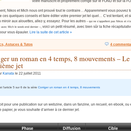
votre manuscrit et proprement corrigé sur le FOND et sur la 
nt, Nikos et Mich nous ont prouvé tout le contraire… Apparemment vous pouvez t
e ces quelques conseils et faire éditer votre premier jet tel quel… C’est tentant, et s
 miroir aux alouettes, allez-y, essayez. Pour les autres
– qui ne s’appellent pas Nikos et n’on
, voici un petit résumé, avec bien sûr la fiche récapitulati
 avec Mich le week-end dernier –
pour vous épauler.
Lire la suite de cet article »
cs, Astuces & Tutos
4 commentai
iger un roman en 4 temps, 8 mouvements – Le
ième jet
ar
Kanata
le 22 juillet 2011
t l'article 5 sur 6 de la série
Corriger un roman en 4 temps, 8 mouvements
it pour une publication sur un webzine, dans un fanzine, un recueil, en ebook, ou
e papier, je vous souhaite d’arriver à ce dernier jet.