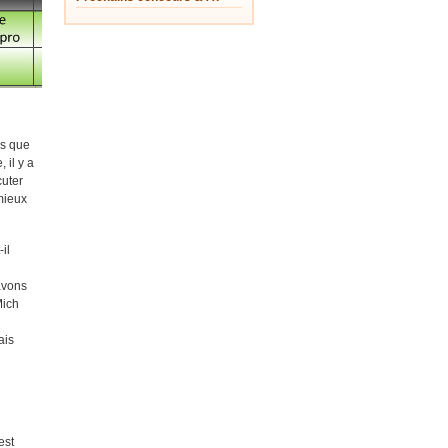
ns que
 il y a
cuter
mieux
il
avons
Mich
ais
est