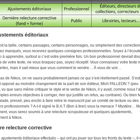
ustements éditoriaux
it la taille, certains passages, certains personnages, ou simplement des correctio
ez manqués, vous recevrez quelques consignes professionnelles. Soyez à l’écoute,
à apprendre, surtout si c’est votre première fois. Un bon professionnel devrait dis
 de votre texte, ne vous braquez pas, soyez réceptif. Vous connaissez votre texte 
certes, mais il sait mieux que vous comment le vendre… À vous de voir…
as de Nikos, on ne saura probablement jamais ce qui s’est réellement passé. S’est-
t opposé au moindre changement de la part de son éditeur, Mich FALLEON ? (peu
 vu que sans même critiquer le style et le verbe de Nikos, il y avait, comme nous l’
mples erreurs objectives à corriger, rien qui justifie un refus, au contraire). Ou bien 
malade, pressé, peu enclin à faire relire le manuscrit par un comité de lecture ou des
rs professionnels ? A-t-il signé le B.A.T (Bon à tirer) sous la menace ? Mystère… M
ent, vous serez soumis à une relecture scrupuleuse et quelques ajustements,
ment à Nikos.
re relecture corrective
 ajustements éditoriaux effectués – qui ont pu jouer sur tous les fronts du texte –, il 