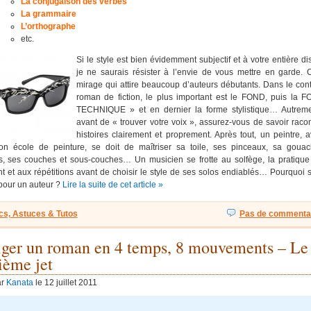
La conjugaison des verbes
La grammaire
L’orthographe
etc.
Si le style est bien évidemment subjectif et à votre entière dis
je ne saurais résister à l’envie de vous mettre en garde. 
mirage qui attire beaucoup d’auteurs débutants. Dans le con
roman de fiction, le plus important est le FOND, puis la 
TECHNIQUE » et en dernier la forme stylistique… Autremen
avant de « trouver votre voix », assurez-vous de savoir raco
histoires clairement et proprement. Après tout, un peintre, 
son école de peinture, se doit de maîtriser sa toile, ses pinceaux, sa gouac
, ses couches et sous-couches… Un musicien se frotte au solfège, la pratique
t et aux répétitions avant de choisir le style de ses solos endiablés… Pourquoi s
 pour un auteur ?
Lire la suite de cet article »
cs, Astuces & Tutos
Pas de commentai
iger un roman en 4 temps, 8 mouvements – Le
ième jet
ar
Kanata
le 12 juillet 2011