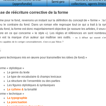
se de réécriture corrective de la forme
e pour le fond, revenons un instant sur la définition du concept de « forme » : 
eu le contraire du fond. Dans un roman elle regroupe tout ce qui a trait à la sy
du fond, la forme est donc majoritairement objective (je rassure les artistes, il vous 
bre en ce qui concerne « le style »). Les règles et références en sont nombre
on est la marque d’un auteur qui maîtrise ses outils.
– ou à défaut qui saurait s’en
urs capables de le corriger convenablement, n’est-ce pas Nikos ?
:
ens techniques mis en œuvre pour transmettre les idées (le fond) »
orme « stylistique »
Le genre du texte
Le type de vocabulaire & champs lexicaux
La structure de l’ensemble ou des parties
Les figures stylistiques & syntaxiques
Le rythme &
la tonalité
orme « technique »
La typographie
La ponctuation