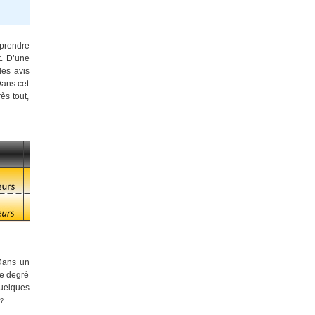
 prendre
t. D’une
des avis
Dans cet
ès tout,
 Dans un
le degré
quelques
 ?