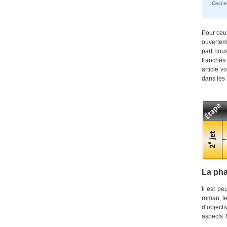
Ceci es
Pour ceu
ouverteme
part nous
tranchés 
article v
dans les 
La pha
Il est p
roman, le
d’objecti
aspects 1