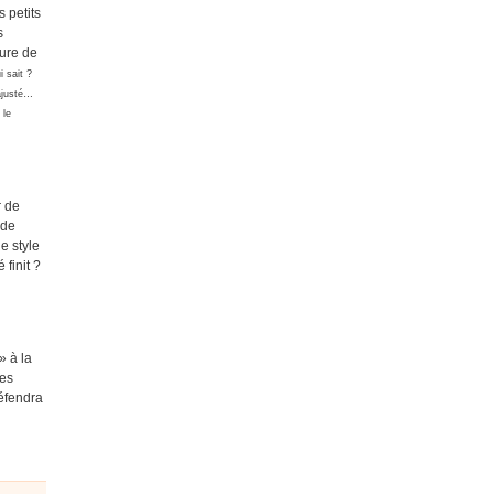
s petits
s
gure de
 sait ?
 ajusté…
 le
r de
 de
e style
 finit ?
» à la
tes
défendra