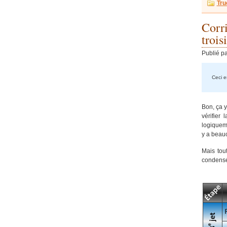
Tru
Corr
trois
Publié p
Ceci es
Bon, ça y
vérifier
logiqueme
y a beau
Mais tou
condensée