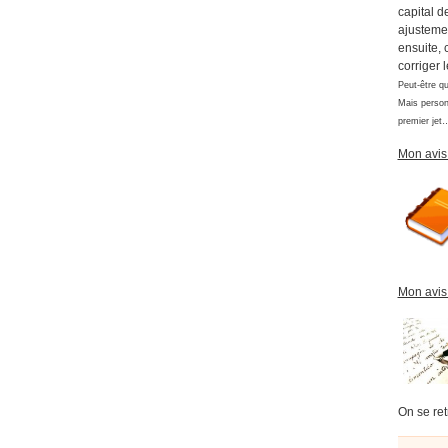
capital d
ajustemen
ensuite, 
corriger 
Peut-être qu
Mais personn
premier jet
Mon avis 
Mon avis 
On se ret