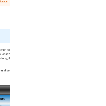
res »
 cœur de
rs assez
long, il
tulative