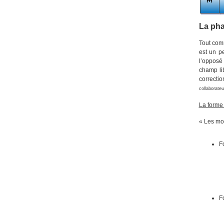
La pha
Tout comm
est un p
l’opposé 
champ li
correcti
collaborate
La forme 
« Les moy
F
F