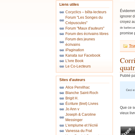
Liens utiles
Évidemme
Cocyclics – bêta-lecteurs
ignorer d
Forum "Les Songes du
croyez au
Crépuscules"
Forum "Maux d'auteurs"
de barbecue
promise 
Forum des écrivains libres
Forum des jeunes
écrivains
Tru
iPagination
Kanata sur Facebook
Corr
L'ivre Book
quatr
Le Co-Lecteurs
Publié p
Sites d'auteurs
Alice Pervilhac
Ceci es
Blanche Saint-Roch
Brigit H.
Écriture (tiret) Livres
Que ce so
Jo Ann v
vieux livr
Joseph & Caroline
Messinger
L'emplume et l'écrié
Vanessa du Frat