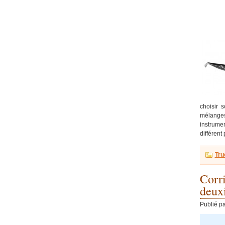
choisir 
mélanges
instrumen
différent
Tru
Corr
deux
Publié p