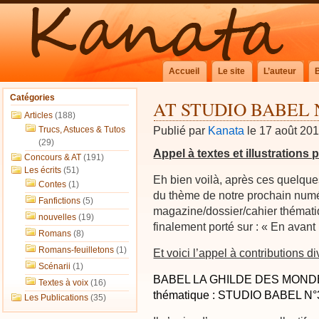
Accueil
Le site
L’auteur
Catégories
AT STUDIO BABEL 
Articles
(188)
Publié par
Kanata
le 17 août 20
Trucs, Astuces & Tutos
(29)
Appel à textes et illustratio
Concours & AT
(191)
Les écrits
(51)
Eh bien voilà, après ces quelque
Contes
(1)
du thème de notre prochain num
Fanfictions
(5)
magazine/dossier/cahier thémati
nouvelles
(19)
finalement porté sur : « En avant
Romans
(8)
Romans-feuilletons
(1)
Et voici l’appel à contributions 
Scénarii
(1)
BABEL LA GHILDE DES MONDES, 
Textes à voix
(16)
thématique : STUDIO BABEL N°
Les Publications
(35)