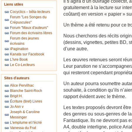
Il s’agira d’un ouvrage collectif
Liens utiles
gratuitement à la lecture sur inte
Cocyclics – bêta-lecteurs
coûtant) en version « papier » su
Forum "Les Songes du
Crépuscules"
Un thème a été retenu pour ce tr
Forum "Maux d'auteurs"
Forum des écrivains libres
Nous cherchons des récits origin
Forum des jeunes
(dessins, vignettes, petites BD, 
écrivains
d’une autre.
iPagination
Kanata sur Facebook
Les œuvres retenues seront réun
L'ivre Book
Le Co-Lecteurs
Leur parution ne s’accompagnera 
qui resteront cependant propriéta
Sites d'auteurs
Un auteur pourra soumettre autant 
Alice Pervilhac
souhaite, à condition qu’ils n’aie
Blanche Saint-Roch
rapport évident avec le thème.
Brigit H.
Écriture (tiret) Livres
Jo Ann v
Les textes proposés devront être 
Joseph & Caroline
des genres ou sous-genres de la
Messinger
Fantastique. Ils ne devront pas 
L'emplume et l'écrié
A4, double interligne, police Ar
Vanessa du Frat