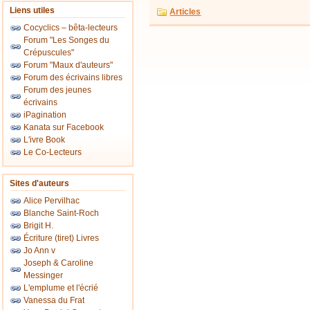
Liens utiles
Articles
Cocyclics – bêta-lecteurs
Forum "Les Songes du
Crépuscules"
Forum "Maux d'auteurs"
Forum des écrivains libres
Forum des jeunes
écrivains
iPagination
Kanata sur Facebook
L'ivre Book
Le Co-Lecteurs
Sites d'auteurs
Alice Pervilhac
Blanche Saint-Roch
Brigit H.
Écriture (tiret) Livres
Jo Ann v
Joseph & Caroline
Messinger
L'emplume et l'écrié
Vanessa du Frat