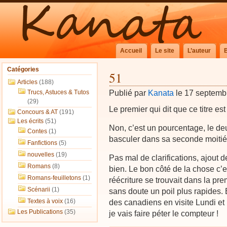
Accueil
Le site
L’auteur
Catégories
51
Articles
(188)
Publié par
Kanata
le 17 septemb
Trucs, Astuces & Tutos
(29)
Le premier qui dit que ce titre est
Concours & AT
(191)
Les écrits
(51)
Non, c’est un pourcentage, le de
Contes
(1)
basculer dans sa seconde moitié
Fanfictions
(5)
nouvelles
(19)
Pas mal de clarifications, ajout 
Romans
(8)
bien. Le bon côté de la chose c’e
Romans-feuilletons
(1)
réécriture se trouvait dans la pr
Scénarii
(1)
sans doute un poil plus rapides. 
Textes à voix
(16)
des canadiens en visite Lundi et 
Les Publications
(35)
je vais faire péter le compteur !