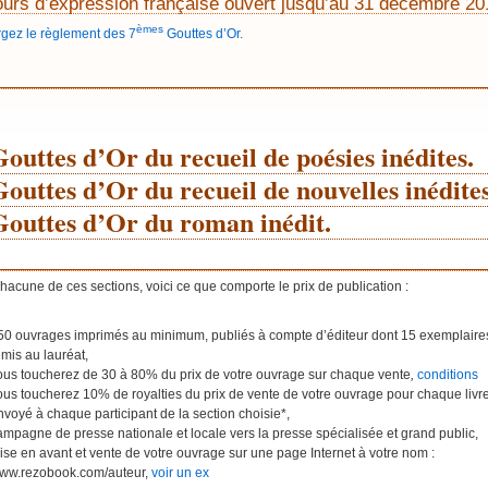
urs d’expression française ouvert jusqu’au 31 décembre 20
èmes
gez le règlement des 7
Gouttes d’Or.
__________________________________________________
outtes d’Or du recueil de poésies inédites.
outtes d’Or du recueil de nouvelles inédites
Gouttes d’Or du roman inédit.
__________________________________________________
acune de ces sections, voici ce que comporte le prix de publication :
50 ouvrages imprimés au minimum, publiés à compte d’éditeur dont 15 exemplaire
emis au lauréat,
ous toucherez de 30 à 80% du prix de votre ouvrage sur chaque vente
,
conditions
ous toucherez 10% de royalties du prix de vente de votre ouvrage pour chaque livr
nvoyé à chaque participant de la section choisie*,
ampagne de presse nationale et locale vers la presse spécialisée et grand public,
ise en avant et vente de votre ouvrage sur une page Internet à votre nom :
ww.rezobook.com/auteur,
voir un ex