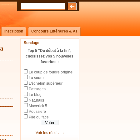
Inscription
Concours Littéraires & AT
Sondage
la
Top 5 "Du début à la fin",
choisissez vos 5 nouvelles
favorites :
Le coup de foudre originel
La source
L'échelon supérieur
Passages
Le blog
Naturalis
_______________
Maverick 5
Poussière
Pile ou face
_______________
Voir les résultats