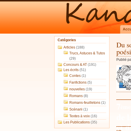
Accu
Catégories
Du so
Articles
(188)
poés
Trucs, Astuces & Tutos
(29)
Publié p
Concours & AT
(191)
Les écrits
(51)
Contes
(1)
Fanfictions
(5)
nouvelles
(19)
Romans
(8)
_____
7
Romans-feuilletons
(1)
ème
Scénarii
(1)
de l
Textes à voix
(16)
Les Publications
(35)
et 
_____