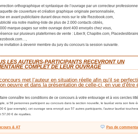
orrection orthographique et syntaxique de l’ouvrage par un correcteur professionnel
aquette de couverture et création graphique originale personnalisée,
ise en avant publicitaire durant deux mois sur le site Rezobook.com,
blicité via notre mailing-liste de plus de 2.000 contacts ciblés,
.000 marque-pages sur votre ouvrage dont 400 envoyés chez vous,
résence sur plusieurs plateformes de vente : Liber.fr, Chapitre.com, Placedeslibraires
ezobook.com…,
ne invitation à devenir membre du jury du concours la session suivante.
__________________________________________________
US LES AUTEURS-PARTICIPANTS RECEVRONT UN
ENTAIRE COMPLET DE LEUR OUVRAGE
oncours met l’auteur
en situation réelle
afin qu’il se perfect
on oeuvre et dans la présentation de celle-ci, en vue d’être é
faire connaître les conditions de ce concours à votre entourage et à vos cercles litté
le, si 58 personnes participent au concours dans la section nouvelle, le lauréat verra son livre é
,00 € (par exemple), cet ouvrage sera envoyé aux 57 autres participants, l’auteur lauréat toucher
t 57,00 € de royalties.
cours & AT
Pas de commentai