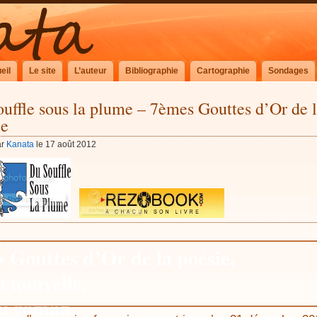
eil
Le site
L’auteur
Bibliographie
Cartographie
Sondages
uffle sous la plume – 7èmes Gouttes d’Or de 
ie
ar
Kanata
le 17 août 2012
__________________________________________________
Gouttes d’Or de la poésie,
s
a nouvelle,
du roman.
__________________________________________________