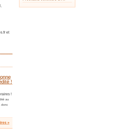
,
.fr et
_______________
ionne
dité !
raires !
dité au
a donc
res »