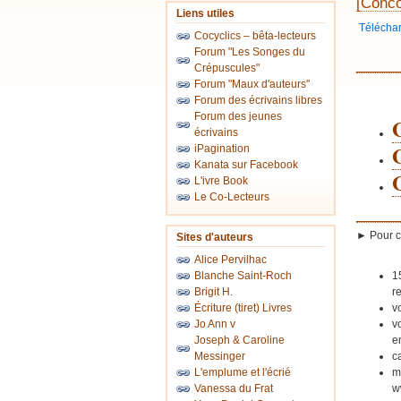
[Conco
Liens utiles
Téléchar
Cocyclics – bêta-lecteurs
Forum "Les Songes du
_____
Crépuscules"
Forum "Maux d'auteurs"
Forum des écrivains libres
Forum des jeunes
G
écrivains
G
iPagination
Kanata sur Facebook
L'ivre Book
Le Co-Lecteurs
_____
► Pour ch
Sites d'auteurs
Alice Pervilhac
Blanche Saint-Roch
1
Brigit H.
r
Écriture (tiret) Livres
v
Jo Ann v
v
Joseph & Caroline
e
Messinger
c
L'emplume et l'écrié
m
Vanessa du Frat
w