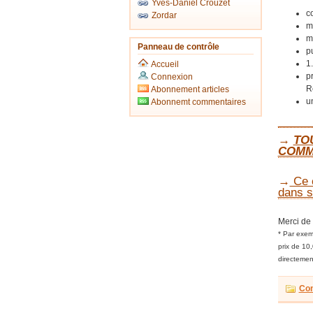
Yves-Daniel Crouzet
c
Zordar
m
m
Panneau de contrôle
pu
1
Accueil
p
Connexion
R
Abonnement articles
u
Abonnemt commentaires
_____
→
TO
COMM
→
Ce c
dans s
Merci de 
* Par exemp
prix de 10
directemen
Con