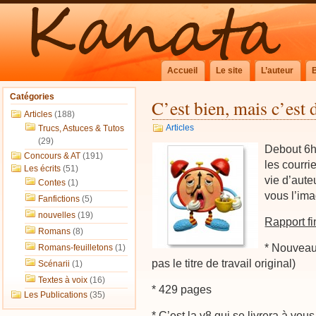
Accueil
Le site
L’auteur
Catégories
C’est bien, mais c’est 
Articles
(188)
Articles
Trucs, Astuces & Tutos
(29)
Debout 6h,
Concours & AT
(191)
les courri
Les écrits
(51)
vie d’aute
Contes
(1)
vous l’im
Fanfictions
(5)
nouvelles
(19)
Rapport fi
Romans
(8)
* Nouveau
Romans-feuilletons
(1)
pas le titre de travail original)
Scénarii
(1)
Textes à voix
(16)
* 429 pages
Les Publications
(35)
* C’est la v8 qui se livrera à vou