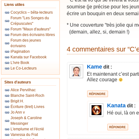
Liens utiles
soumise (je précise pour les jeu
Cocyclics – bêta-lecteurs
écrire un bouquin en deux semai
Forum "Les Songes du
Crépuscules"
* Une couverture “très jolie qui 
Forum "Maux d'auteurs"
(demain, allez, si, demain !)
Forum des écrivains libres
Forum des jeunes
écrivains
4 commentaires sur “C’es
iPagination
Kanata sur Facebook
L'ivre Book
Kame
dit :
Le Co-Lecteurs
Et maintenant c’est part
Allez courage
Sites d'auteurs
Alice Pervilhac
RÉPONDRE
Blanche Saint-Roch
Brigit H.
Kanata
dit :
Écriture (tiret) Livres
Hé oui, là on e
Jo Ann v
Joseph & Caroline
Messinger
RÉPONDRE
L'emplume et l'écrié
Vanessa du Frat