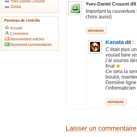
Yves-Daniel Crouzet
dit
Yves-Daniel Crouzet
Zordar
Important la couverture !
choix aussi)
Panneau de contrôle
Accueil
RÉPONDRE
Connexion
Abonnement articles
Kanata
dit :
Abonnemt commentaires
C’était plus u
voulait faire r
j’ai soumis de
final
Ce sera la se
boulot, mainte
Dernière ligne 
l’informaticie
RÉPONDRE
Laisser un commentaire