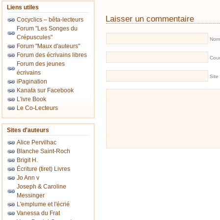
Liens utiles
Laisser un commentaire
Cocyclics – bêta-lecteurs
Forum "Les Songes du
Crépuscules"
Nom 
Forum "Maux d'auteurs"
Forum des écrivains libres
Cour
Forum des jeunes
écrivains
Site
iPagination
Kanata sur Facebook
L'ivre Book
Le Co-Lecteurs
Sites d'auteurs
Alice Pervilhac
Blanche Saint-Roch
Brigit H.
Écriture (tiret) Livres
Jo Ann v
Joseph & Caroline
Messinger
L'emplume et l'écrié
Vanessa du Frat