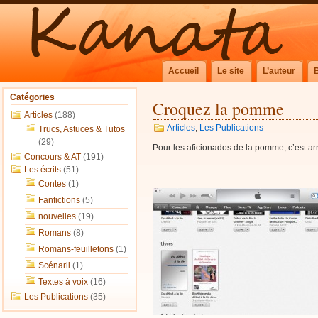
Accueil
Le site
L’auteur
Catégories
Croquez la pomme
Articles
(188)
Articles
,
Les Publications
Trucs, Astuces & Tutos
(29)
Pour les aficionados de la pomme, c’est ar
Concours & AT
(191)
Les écrits
(51)
Contes
(1)
Fanfictions
(5)
nouvelles
(19)
Romans
(8)
Romans-feuilletons
(1)
Scénarii
(1)
Textes à voix
(16)
Les Publications
(35)