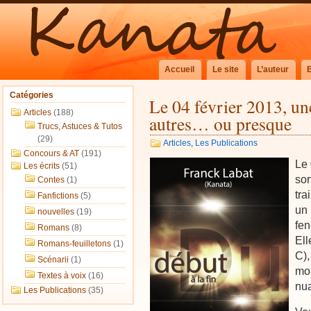
Accueil
Le site
L’auteur
Catégories
Le 04 février 2013, u
Articles
(188)
autres… ou presque
Trucs, Astuces & Tutos
(29)
Articles
,
Les Publications
Concours & AT
(191)
Le 
Les écrits
(51)
sor
Contes
(1)
tra
Fanfictions
(5)
un 
nouvelles
(19)
fen
Romans
(8)
Ell
Romans-feuilletons
(1)
C),
Scénarii
(1)
moi
Textes à voix
(16)
nu
Les Publications
(35)