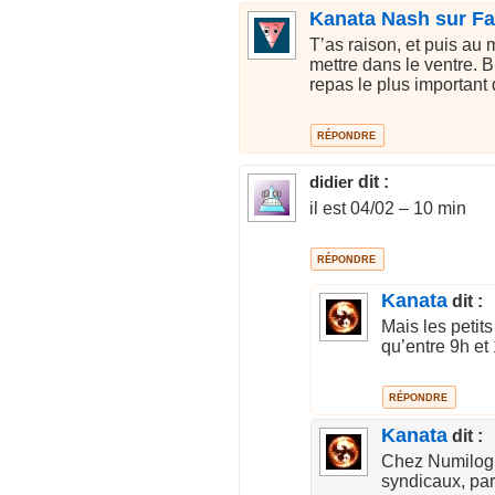
Kanata Nash sur F
T’as raison, et puis au
mettre dans le ventre. B
repas le plus important 
RÉPONDRE
dit :
didier
il est 04/02 – 10 min
RÉPONDRE
Kanata
dit :
Mais les petit
qu’entre 9h e
RÉPONDRE
Kanata
dit :
Chez Numilog ç
syndicaux, par