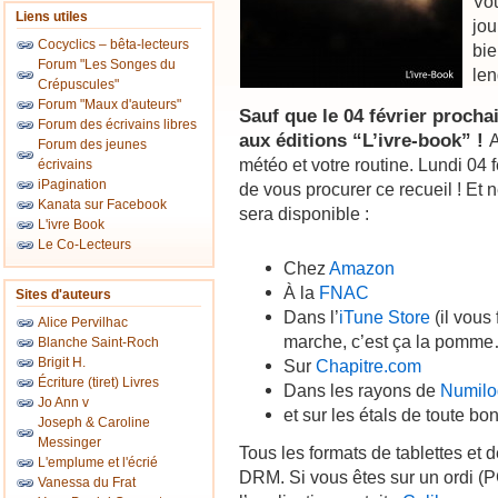
Vou
Liens utiles
jou
Cocyclics – bêta-lecteurs
bie
Forum "Les Songes du
le
Crépuscules"
Forum "Maux d'auteurs"
Sauf que le 04 février prochai
Forum des écrivains libres
aux éditions “L’ivre-book” !
A
Forum des jeunes
météo et votre routine. Lundi 04 f
écrivains
iPagination
de vous procurer ce recueil ! Et n
Kanata sur Facebook
sera disponible :
L'ivre Book
Le Co-Lecteurs
Chez
Amazon
À la
FNAC
Sites d'auteurs
Dans l’
iTune Store
(il vous
Alice Pervilhac
marche, c’est ça la pomm
Blanche Saint-Roch
Brigit H.
Sur
Chapitre.com
Écriture (tiret) Livres
Dans les rayons de
Numilo
Jo Ann v
et sur les étals de toute b
Joseph & Caroline
Messinger
Tous les formats de tablettes et
L'emplume et l'écrié
DRM. Si vous êtes sur un ordi (PC,
Vanessa du Frat