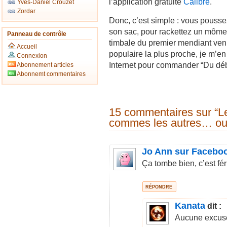
l’application gratuite
Calibre
.
Yves-Daniel Crouzet
Zordar
Donc, c’est simple : vous poussez 
son sac, pour rackettez un môme s
Panneau de contrôle
timbale du premier mendiant venu
Accueil
populaire la plus proche, je m’en 
Connexion
Internet pour commander “Du début
Abonnement articles
Abonnemt commentaires
15 commentaires sur “Le
commes les autres… ou
Jo Ann sur Facebo
Ça tombe bien, c’est fé
RÉPONDRE
Kanata
dit :
Aucune excuse