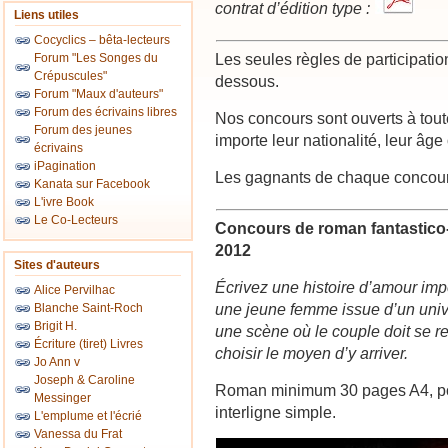
contrat d’édition type :
Liens utiles
Cocyclics – bêta-lecteurs
Les seules règles de participati
Forum "Les Songes du
Crépuscules"
dessous.
Forum "Maux d'auteurs"
Forum des écrivains libres
Nos concours sont ouverts à tou
Forum des jeunes
importe leur nationalité, leur âge
écrivains
iPagination
Les gagnants de chaque concours
Kanata sur Facebook
L'ivre Book
Le Co-Lecteurs
Concours de roman fantastico-
2012
Sites d'auteurs
Écrivez une histoire d’amour im
Alice Pervilhac
une jeune femme issue d’un unive
Blanche Saint-Roch
Brigit H.
une scène où le couple doit se re
Écriture (tiret) Livres
choisir le moyen d’y arriver.
Jo Ann v
Joseph & Caroline
Roman minimum 30 pages A4, po
Messinger
interligne simple.
L'emplume et l'écrié
Vanessa du Frat