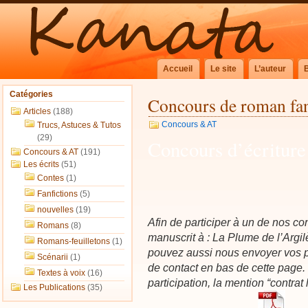
Accueil
Le site
L’auteur
Catégories
Concours de roman fan
Articles
(188)
Concours & AT
Trucs, Astuces & Tutos
(29)
Concours d’écriture
Concours & AT
(191)
Les écrits
(51)
Contes
(1)
Fanfictions
(5)
nouvelles
(19)
Afin de participer à un de nos co
Romans
(8)
manuscrit à : La Plume de l’Argil
Romans-feuilletons
(1)
pouvez aussi nous envoyer vos pa
Scénarii
(1)
de contact en bas de cette page.
Textes à voix
(16)
participation, la mention “contrat
Les Publications
(35)