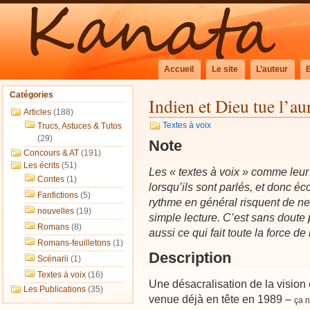
Accueil
Le site
L’auteur
Catégories
Indien et Dieu tue l’au
Articles
(188)
Textes à voix
Trucs, Astuces & Tutos
(29)
Note
Concours & AT
(191)
Les écrits
(51)
Les « textes à voix » comme leur 
Contes
(1)
lorsqu’ils sont parlés, et donc éco
Fanfictions
(5)
rythme en général risquent de ne
nouvelles
(19)
simple lecture. C’est sans doute 
Romans
(8)
aussi ce qui fait toute la force de 
Romans-feuilletons
(1)
Description
Scénarii
(1)
Textes à voix
(16)
Une désacralisation de la visio
Les Publications
(35)
venue déjà en tête en 1989 –
ça 