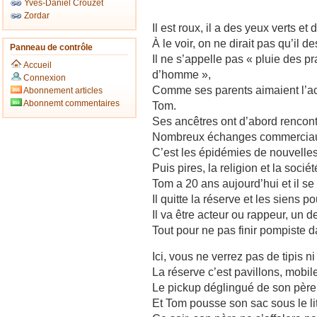
Yves-Daniel Crouzet
Zordar
Il est roux, il a des yeux verts e
À le voir, on ne dirait pas qu’il
Panneau de contrôle
Il ne s’appelle pas « pluie des pr
Accueil
d’homme »,
Connexion
Comme ses parents aimaient l’act
Abonnement articles
Abonnemt commentaires
Tom.
Ses ancêtres ont d’abord rencontr
Nombreux échanges commerciaux
C’est les épidémies de nouvelles
Puis pires, la religion et la socié
Tom a 20 ans aujourd’hui et il se
Il quitte la réserve et les siens 
Il va être acteur ou rappeur, un d
Tout pour ne pas finir pompiste d
Ici, vous ne verrez pas de tipis n
La réserve c’est pavillons, mobi
Le pickup déglingué de son père 
Et Tom pousse son sac sous le lit