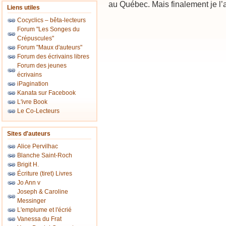
au Québec. Mais finalement je l’ai
Liens utiles
Cocyclics – bêta-lecteurs
Forum "Les Songes du
Crépuscules"
Forum "Maux d'auteurs"
Forum des écrivains libres
Forum des jeunes
écrivains
iPagination
Kanata sur Facebook
L'ivre Book
Le Co-Lecteurs
Sites d'auteurs
Alice Pervilhac
Blanche Saint-Roch
Brigit H.
Écriture (tiret) Livres
Jo Ann v
Joseph & Caroline
Messinger
L'emplume et l'écrié
Vanessa du Frat