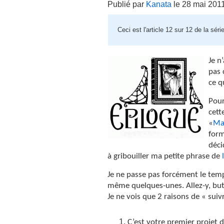
Publié par
Kanata
le 28 mai 201
Ceci est l'article 12 sur 12 de la sér
Je n
pas 
ce q
Pou
cett
«
Ma
form
déci
à gribouiller ma petite phrase de
Je ne passe pas forcément le temp
même quelques-unes. Allez-y, butin
Je ne vois que 2 raisons de « suiv
C’est votre premier projet