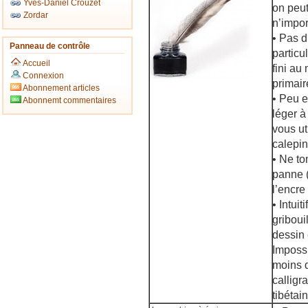
Yves-Daniel Crouzet
on peut 
Zordar
n’impor
• Pas 
Panneau de contrôle
particu
Accueil
fini au
Connexion
primair
Abonnement articles
• Peu 
Abonnemt commentaires
léger à
vous ut
calepin
• Ne t
panne (
l’encre
• Intuit
griboui
dessin
Impossi
moins d
calligr
tibétain