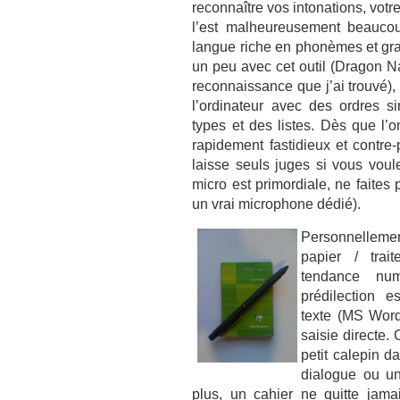
reconnaître vos intonations, votre
l’est malheureusement beaucou
langue riche en phonèmes et gra
un peu avec cet outil (Dragon N
reconnaissance que j’ai trouvé), 
l’ordinateur avec des ordres si
types et des listes. Dès que l’o
rapidement fastidieux et contre
laisse seuls juges si vous voul
micro est primordiale, ne faite
un vrai microphone dédié).
Personnellem
papier / trai
tendance nu
prédilection e
texte (MS Word
saisie directe. 
petit calepin d
dialogue ou un
plus, un cahier ne quitte ja