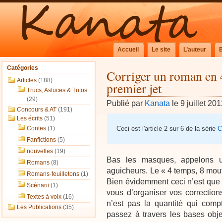
Accueil
Le site
L’auteur
Catégories
Corriger un roman en
Articles
(188)
premier jet
Trucs, Astuces & Tutos
(29)
Publié par
Kanata
le 9 juillet 201
Concours & AT
(191)
Les écrits
(51)
Contes
(1)
Ceci est l'article 2 sur 6 de la série
C
Fanfictions
(5)
nouvelles
(19)
Bas les masques, appelons un
Romans
(8)
aguicheurs. Le « 4 temps, 8 mou
Romans-feuilletons
(1)
Bien évidemment ceci n’est que l
Scénarii
(1)
vous d’organiser vos correction
Textes à voix
(16)
n’est pas la quantité qui com
Les Publications
(35)
passez à travers les bases obje