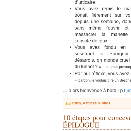
d’urticaire
Vous avez remis le man
trônait fièrement sur vo
depuis une semaine, dans 
sans même l’ouvrir, et 
massacrer la manette
console de jeux
Vous avez fondu en 
susurrant « Pourquo
désarrois, oh monde cruel 
du tunnel ? » –
ou plus prosaïq
Par pur réflexe, vous avez s
–
pardon, je voulais dire un Besch
… alors bienvenue à bord :-p
Lir
Trucs, Astuces & Tutos
10 étapes pour concevo
ÉPILOGUE