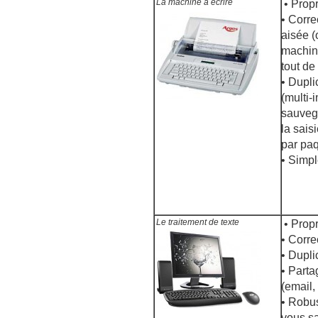
La machine à écrire
• Propr
• Corre
aisée (
machin
tout d
• Dupli
(multi-
sauveg
la sais
par pa
• Simpl
Le traitement de texte
• Propr
• Corre
• Dupli
• Parta
(email,
• Robu
vous s