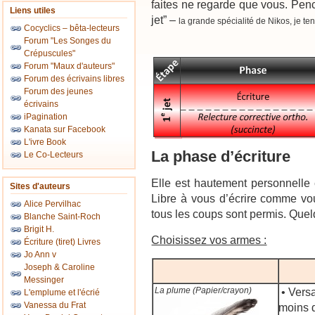
faites ne regarde que vous. Pen
Liens utiles
jet” –
la grande spécialité de Nikos, je ten
Cocyclics – bêta-lecteurs
Forum "Les Songes du
Crépuscules"
Forum "Maux d'auteurs"
Forum des écrivains libres
Forum des jeunes
écrivains
iPagination
Kanata sur Facebook
L'ivre Book
La phase d’écriture
Le Co-Lecteurs
Elle est hautement personnelle 
Sites d'auteurs
Libre à vous d’écrire comme vo
Alice Pervilhac
tous les coups sont permis. Quel
Blanche Saint-Roch
Brigit H.
Choisissez vos armes :
Écriture (tiret) Livres
Jo Ann v
Joseph & Caroline
Messinger
La plume (Papier/crayon)
• Versat
L'emplume et l'écrié
Vanessa du Frat
moins d